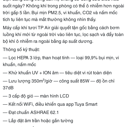
suốt ngày? Không khí trong phòng có thể ô nhiễm hơn ngoài
trời gấp 5 lần. Bụi mịn PM2.5, vi khuẩn, CO2 và nấm mốc
tích tụ liên tục mà mắt thường không nhìn thấy.
Máy cấp khí tươi TP Air giải quyết tận gốc bằng cách bơm
luồng khí mới từ ngoài trời vào liên tục, lọc sạch và đẩy toàn
bộ khí ô nhiễm ra ngoài bằng áp suất dương.
Thông số kỹ thuật:
— Lọc HEPA 3 lớp, than hoạt tính — loại 99,9% bụi mịn, vi
khuẩn, nấm mốc
— Khử khuẩn UV + ION âm — tiêu diệt vi rút toàn diện
— Lưu lượng 350m³/giờ — công suất 85W — độ ồn chỉ
37dB
— 3 cấp độ gió — màn hình LCD
— Kết nối WiFi, điều khiển qua app Tuya Smart
— Đạt chuẩn ASHRAE 62.1
— Lắp đặt âm trần hoặc gắn tường