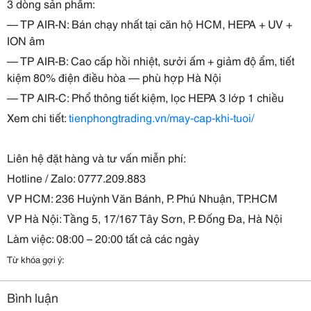
3 dòng sản phẩm:
— TP AIR-N: Bán chạy nhất tại căn hộ HCM, HEPA + UV +
ION âm
— TP AIR-B: Cao cấp hồi nhiệt, sưởi ấm + giảm độ ẩm, tiết
kiệm 80% điện điều hòa — phù hợp Hà Nội
— TP AIR-C: Phổ thông tiết kiệm, lọc HEPA 3 lớp 1 chiều
Xem chi tiết:
tienphongtrading.vn/may-cap-khi-tuoi/
Liên hệ đặt hàng và tư vấn miễn phí:
Hotline / Zalo: 0777.209.883
VP HCM: 236 Huỳnh Văn Bánh, P. Phú Nhuận, TP.HCM
VP Hà Nội: Tầng 5, 17/167 Tây Sơn, P. Đống Đa, Hà Nội
Làm việc: 08:00 – 20:00 tất cả các ngày
Từ khóa gợi ý:
Bình luận