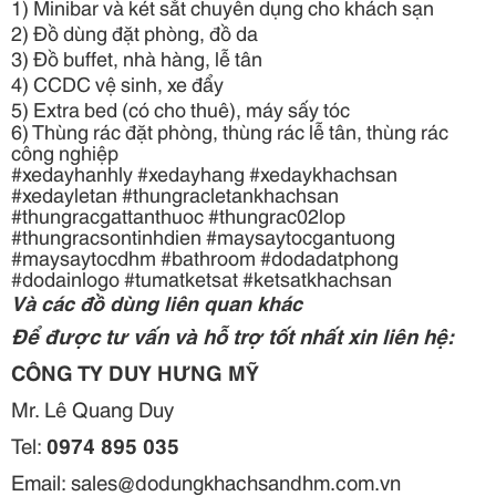
1) Minibar và két sắt chuyên dụng cho khách sạn
2) Đồ dùng đặt phòng, đồ da
3) Đồ buffet, nhà hàng, lễ tân
4) CCDC vệ sinh, xe đẩy
5) Extra bed (có cho thuê), máy sấy tóc
6) Thùng rác đặt phòng, thùng rác lễ tân, thùng rác
công nghiệp
#xedayhanhly #xedayhang #xedaykhachsan
#xedayletan #thungracletankhachsan
#thungracgattanthuoc #thungrac02lop
#thungracsontinhdien #maysaytocgantuong
#maysaytocdhm #bathroom #dodadatphong
#dodainlogo #tumatketsat #ketsatkhachsan
Và các đồ dùng liên quan khác
Để được tư vấn và hỗ trợ tốt nhất xin liên hệ:
CÔNG TY DUY HƯNG MỸ
Mr. Lê Quang Duy
Tel:
0974 895 035
Email: sales@dodungkhachsandhm.com.vn