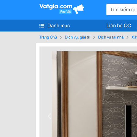
Danh mục
Liên hệ QC
Trang Chủ
Dịch vụ, giải trí
Dịch vụ tại nhà
Xây