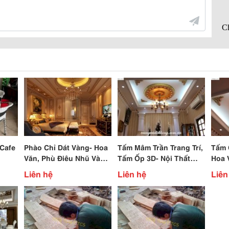
Cafe
Phào Chỉ Dát Vàng- Hoa
Tấm Mâm Trần Trang Trí,
Tấm 
Văn, Phù Điêu Nhũ Vàng
Tấm Ốp 3D- Nội Thất
Hoa 
Trang Trí Nội Thất Tinh
Nhà Đẹp
Thất
Liên hệ
Liên hệ
Liên
Xảo