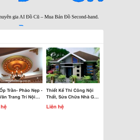
Ốp Trần- Phào Nẹp -
Thiết Kế Thi Công Nội
Văn Trang Trí Nội
Thất, Sửa Chữa Nhà Giá
 Nhà Đẹp
Rẻ
 hệ
Liên hệ