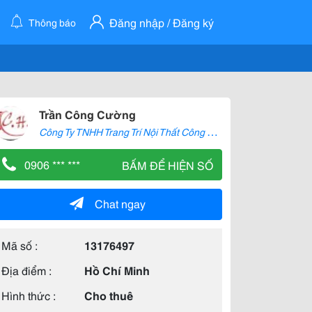
Đăng nhập / Đăng ký
Thông báo
Trần Công Cường
C
ông Ty TNHH Trang Trí Nội Thất Công Hậu
0906 *** ***
BẤM ĐỂ HIỆN SỐ
Chat ngay
Mã số :
13176497
Địa điểm :
Hồ Chí Minh
Hình thức :
Cho thuê