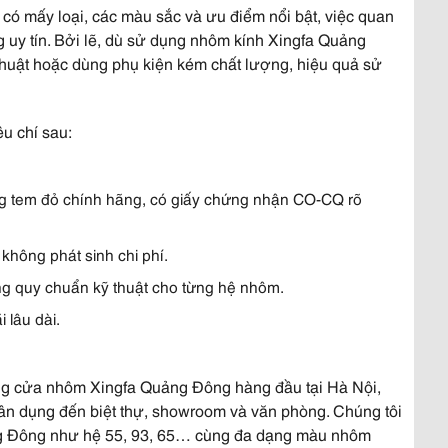
có mấy loại, các màu sắc và ưu điểm nổi bật, việc quan
ng uy tín. Bởi lẽ, dù sử dụng nhôm kính Xingfa Quảng
thuật hoặc dùng phụ kiện kém chất lượng, hiệu quả sử
êu chí sau:
 tem đỏ chính hãng, có giấy chứng nhận CO-CQ rõ
 không phát sinh chi phí.
úng quy chuẩn kỹ thuật cho từng hệ nhôm.
 lâu dài.
ông cửa nhôm Xingfa Quảng Đông hàng đầu tại Hà Nội,
dân dụng đến biệt thự, showroom và văn phòng. Chúng tôi
ng Đông như hệ 55, 93, 65… cùng đa dạng màu nhôm