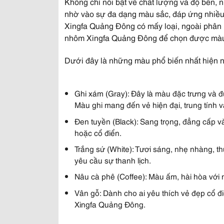
Không chỉ nổi bật về chất lượng và độ bền
nhờ vào sự đa dạng màu sắc, đáp ứng nhiều 
Xingfa Quảng Đông có mấy loại, ngoài phân
nhôm Xingfa Quảng Đông để chọn được màu s
Dưới đây là những màu phổ biến nhất hiện n
Ghi xám (Gray):
Đây là màu đặc trưng và đ
Màu ghi mang đến vẻ hiện đại, trung tính và 
Đen tuyền (Black):
Sang trọng, đẳng cấp và
hoặc cổ điển.
Trắng sứ (White):
Tươi sáng, nhẹ nhàng, th
yêu cầu sự thanh lịch.
Nâu cà phê (Coffee)
: Màu ấm, hài hòa với 
Vân gỗ:
Dành cho ai yêu thích vẻ đẹp cổ 
Xingfa Quảng Đông.