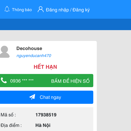
Đăng nhập / Đăng ký
Thông báo
Decohouse
nguyenducanh470
HẾT HẠN
0936 *** ***
BẤM ĐỂ HIỆN SỐ
Chat ngay
Mã số :
17938519
Địa điểm :
Hà Nội