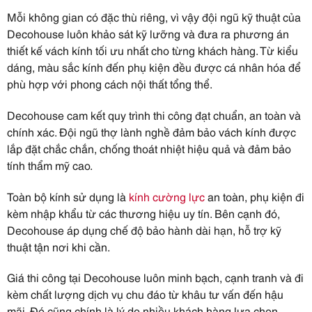
Mỗi không gian có đặc thù riêng, vì vậy đội ngũ kỹ thuật của
Decohouse luôn khảo sát kỹ lưỡng và đưa ra phương án
thiết kế vách kính tối ưu nhất cho từng khách hàng. Từ kiểu
dáng, màu sắc kính đến phụ kiện đều được cá nhân hóa để
phù hợp với phong cách nội thất tổng thể.
Decohouse cam kết quy trình thi công đạt chuẩn, an toàn và
chính xác. Đội ngũ thợ lành nghề đảm bảo vách kính được
lắp đặt chắc chắn, chống thoát nhiệt hiệu quả và đảm bảo
tính thẩm mỹ cao.
Toàn bộ kính sử dụng là
kính cường lực
an toàn, phụ kiện đi
kèm nhập khẩu từ các thương hiệu uy tín. Bên cạnh đó,
Decohouse áp dụng chế độ bảo hành dài hạn, hỗ trợ kỹ
thuật tận nơi khi cần.
Giá thi công tại Decohouse luôn minh bạch, cạnh tranh và đi
kèm chất lượng dịch vụ chu đáo từ khâu tư vấn đến hậu
mãi. Đó cũng chính là lý do nhiều khách hàng lựa chọn