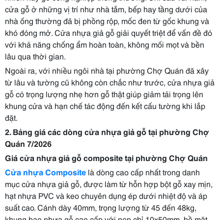
cửa gỗ ở những vị trí như nhà tắm, bếp hay tầng dưới của
nhà ống thường đã bị phồng rộp, mốc đen từ gốc khung và
khó đóng mở. Cửa nhựa giả gỗ giải quyết triệt để vấn đề đó
với khả năng chống ẩm hoàn toàn, không mối mọt và bền
lâu qua thời gian.
Ngoài ra, với nhiều ngôi nhà tại phường Chợ Quán đã xây
từ lâu và tường cũ không còn chắc như trước, cửa nhựa giả
gỗ có trọng lượng nhẹ hơn gỗ thật giúp giảm tải trọng lên
khung cửa và hạn chế tác động đến kết cấu tường khi lắp
đặt.
2. Bảng giá các dòng cửa nhựa giả gỗ tại phường Chợ
Quán 7/2026
Giá cửa nhựa giả gỗ composite tại phường Chợ Quán
Cửa nhựa Composite
là dòng cao cấp nhất trong danh
mục cửa nhựa giả gỗ, được làm từ hỗn hợp bột gỗ xay mịn,
hạt nhựa PVC và keo chuyên dụng ép dưới nhiệt độ và áp
suất cao. Cánh dày 40mm, trọng lượng từ 45 đến 48kg,
khung bao nhựa gỗ cao cấp với nẹp chỉ 10x50mm, bề mặt