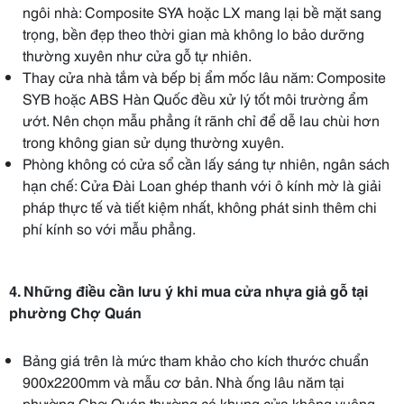
ngôi nhà: Composite SYA hoặc LX mang lại bề mặt sang
trọng, bền đẹp theo thời gian mà không lo bảo dưỡng
thường xuyên như cửa gỗ tự nhiên.
Thay cửa nhà tắm và bếp bị ẩm mốc lâu năm: Composite
SYB hoặc ABS Hàn Quốc đều xử lý tốt môi trường ẩm
ướt. Nên chọn mẫu phẳng ít rãnh chỉ để dễ lau chùi hơn
trong không gian sử dụng thường xuyên.
Phòng không có cửa sổ cần lấy sáng tự nhiên, ngân sách
hạn chế: Cửa Đài Loan ghép thanh với ô kính mờ là giải
pháp thực tế và tiết kiệm nhất, không phát sinh thêm chi
phí kính so với mẫu phẳng.
4. Những điều cần lưu ý khi mua cửa nhựa giả gỗ tại
phường Chợ Quán
Bảng giá trên là mức tham khảo cho kích thước chuẩn
900x2200mm và mẫu cơ bản. Nhà ống lâu năm tại
phường Chợ Quán thường có khung cửa không vuông