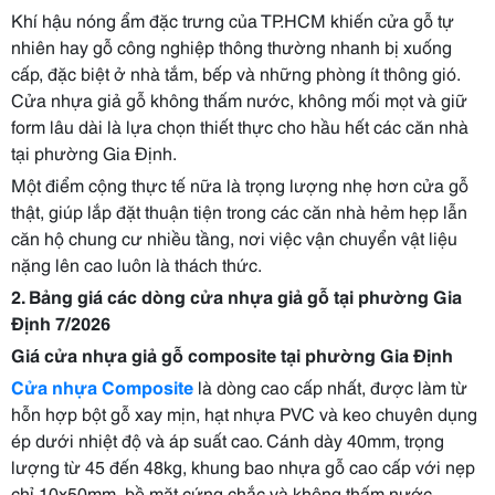
Khí hậu nóng ẩm đặc trưng của TP.HCM khiến cửa gỗ tự
nhiên hay gỗ công nghiệp thông thường nhanh bị xuống
cấp, đặc biệt ở nhà tắm, bếp và những phòng ít thông gió.
Cửa nhựa giả gỗ không thấm nước, không mối mọt và giữ
form lâu dài là lựa chọn thiết thực cho hầu hết các căn nhà
tại phường Gia Định.
Một điểm cộng thực tế nữa là trọng lượng nhẹ hơn cửa gỗ
thật, giúp lắp đặt thuận tiện trong các căn nhà hẻm hẹp lẫn
căn hộ chung cư nhiều tầng, nơi việc vận chuyển vật liệu
nặng lên cao luôn là thách thức.
2. Bảng giá các dòng cửa nhựa giả gỗ tại phường Gia
Định 7/2026
Giá cửa nhựa giả gỗ composite tại phường Gia Định
Cửa nhựa Composite
là dòng cao cấp nhất, được làm từ
hỗn hợp bột gỗ xay mịn, hạt nhựa PVC và keo chuyên dụng
ép dưới nhiệt độ và áp suất cao. Cánh dày 40mm, trọng
lượng từ 45 đến 48kg, khung bao nhựa gỗ cao cấp với nẹp
chỉ 10x50mm, bề mặt cứng chắc và không thấm nước.