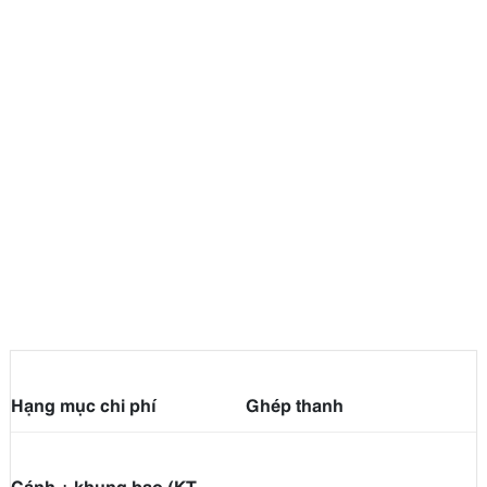
Hạng mục chi phí
Ghép thanh
Cánh + khung bao (KT