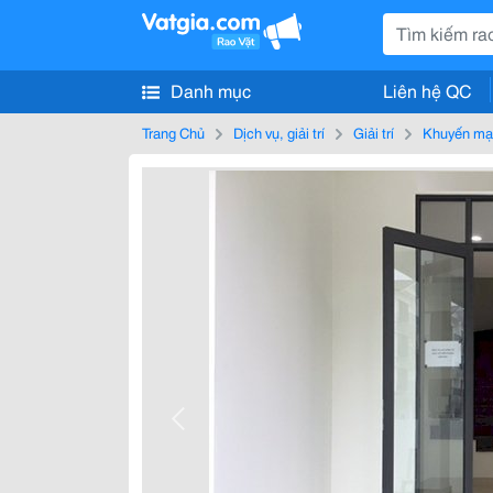
Danh mục
Liên hệ QC
Trang Chủ
Dịch vụ, giải trí
Giải trí
Khuyến mạ