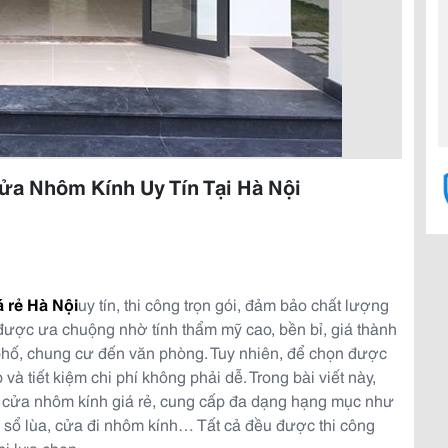
ửa Nhôm Kính Uy Tín Tại Hà Nội
 rẻ Hà Nội
uy tín, thi công trọn gói, đảm bảo chất lượng
ược ưa chuộng nhờ tính thẩm mỹ cao, bền bỉ, giá thành
phố, chung cư đến văn phòng. Tuy nhiên, để chọn được
à tiết kiệm chi phí không phải dễ. Trong bài viết này,
m cửa nhôm kính giá rẻ, cung cấp đa dạng hạng mục như
 sổ lùa, cửa đi nhôm kính… Tất cả đều được thi công
hi lựa chọn.