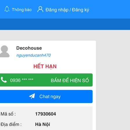
Đăng nhập / Đăng ký
Thông báo
Decohouse
nguyenducanh470
HẾT HẠN
0936 *** ***
BẤM ĐỂ HIỆN SỐ
Chat ngay
Mã số :
17930604
Địa điểm :
Hà Nội