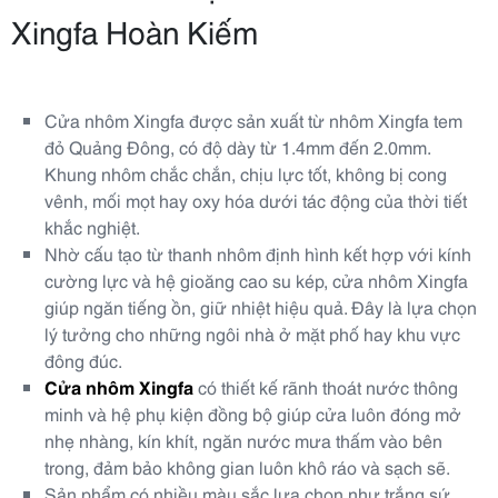
Xingfa Hoàn Kiếm
Cửa nhôm Xingfa được sản xuất từ nhôm Xingfa tem
đỏ Quảng Đông, có độ dày từ 1.4mm đến 2.0mm.
Khung nhôm chắc chắn, chịu lực tốt, không bị cong
vênh, mối mọt hay oxy hóa dưới tác động của thời tiết
khắc nghiệt.
Nhờ cấu tạo từ thanh nhôm định hình kết hợp với kính
cường lực và hệ gioăng cao su kép, cửa nhôm Xingfa
giúp ngăn tiếng ồn, giữ nhiệt hiệu quả. Đây là lựa chọn
lý tưởng cho những ngôi nhà ở mặt phố hay khu vực
đông đúc.
Cửa nhôm Xingfa
có thiết kế rãnh thoát nước thông
minh và hệ phụ kiện đồng bộ giúp cửa luôn đóng mở
nhẹ nhàng, kín khít, ngăn nước mưa thấm vào bên
trong, đảm bảo không gian luôn khô ráo và sạch sẽ.
Sản phẩm có nhiều màu sắc lựa chọn như trắng sứ,