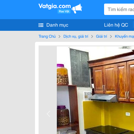
Danh mục
Liên hệ QC
Trang Chủ
Dịch vụ, giải trí
Giải trí
Khuyến mạ