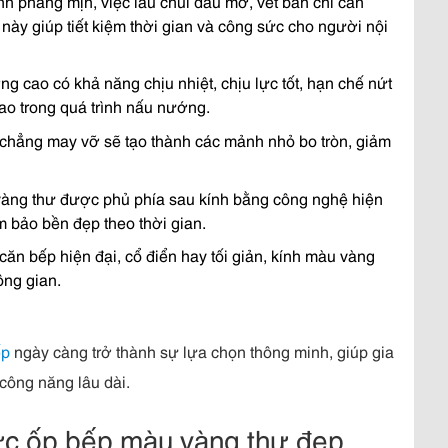
nh phẳng mịn, việc lau chùi dầu mỡ, vết bẩn chỉ cần
này giúp tiết kiệm thời gian và công sức cho người nội
ng cao có khả năng chịu nhiệt, chịu lực tốt, hạn chế nứt
ao trong quá trình nấu nướng.
 chẳng may vỡ sẽ tạo thành các mảnh nhỏ bo tròn, giảm
vàng thư được phủ phía sau kính bằng công nghệ hiện
m bảo bền đẹp theo thời gian.
căn bếp hiện đại, cổ điển hay tối giản, kính màu vàng
ng gian.
ếp
ngày càng trở thành sự lựa chọn thông minh, giúp gia
công năng lâu dài.
c ốp bếp màu vàng thư đẹp