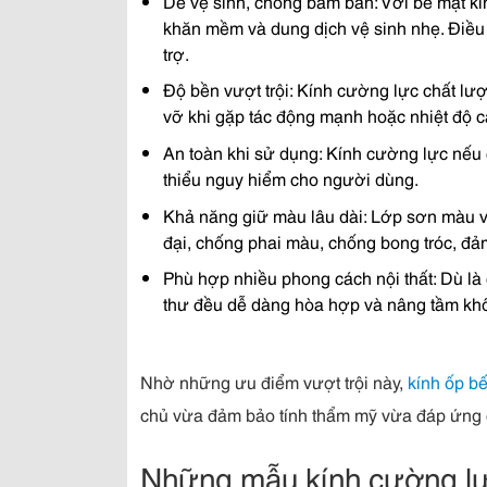
Dễ vệ sinh, chống bám bẩn: Với bề mặt kí
khăn mềm và dung dịch vệ sinh nhẹ. Điều 
trợ.
Độ bền vượt trội: Kính cường lực chất lượ
vỡ khi gặp tác động mạnh hoặc nhiệt độ c
An toàn khi sử dụng: Kính cường lực nếu
thiểu nguy hiểm cho người dùng.
Khả năng giữ màu lâu dài: Lớp sơn màu 
đại, chống phai màu, chống bong tróc, đả
Phù hợp nhiều phong cách nội thất: Dù là 
thư đều dễ dàng hòa hợp và nâng tầm khô
Nhờ những ưu điểm vượt trội này,
kính ốp b
chủ vừa đảm bảo tính thẩm mỹ vừa đáp ứng 
Những mẫu kính cường lự