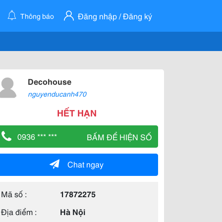
Đăng nhập / Đăng ký
Thông báo
Decohouse
nguyenducanh470
HẾT HẠN
0936 *** ***
BẤM ĐỂ HIỆN SỐ
Chat ngay
Mã số :
17872275
Địa điểm :
Hà Nội