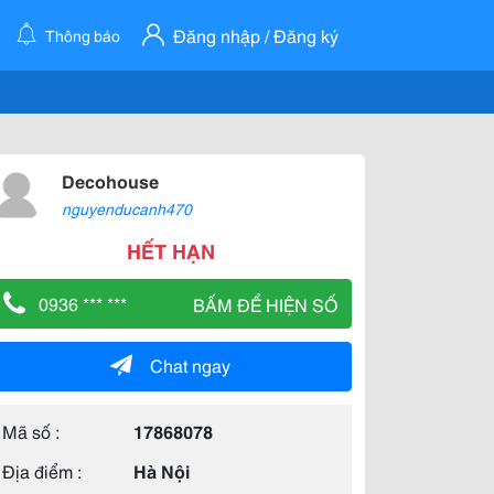
Đăng nhập / Đăng ký
Thông báo
Decohouse
nguyenducanh470
HẾT HẠN
0936 *** ***
BẤM ĐỂ HIỆN SỐ
Chat ngay
Mã số :
17868078
Địa điểm :
Hà Nội