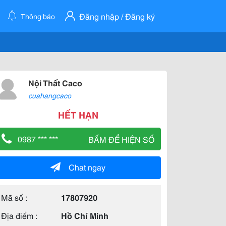
Đăng nhập / Đăng ký
Thông báo
Nội Thất Caco
cuahangcaco
HẾT HẠN
0987 *** ***
BẤM ĐỂ HIỆN SỐ
Chat ngay
Mã số :
17807920
Địa điểm :
Hồ Chí Minh