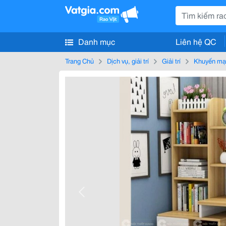
Danh mục
Liên hệ QC
Trang Chủ
Dịch vụ, giải trí
Giải trí
Khuyến mạ