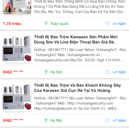
Thiết Bị Báo Trộm Thông Minh Có Giúp Bạn Chống Trộm
Không ? Có Phải Bạn Đang Rất Lo Lắng Về Sự An Toàn
Cho Ba, Mẹ, Vợ, Chồng, Con Của Bạn Và Tài Sản Giá
Trị Trong Nhà Bị Các Tên Trộm Xâm Hại Đến Phải Không
? Thật Ra Đó Là Mối Lo Ngại Chung Của Tất
1,75 triệu
Toàn quốc
>1 năm
Thiết Bị Báo Trộm Kawassn Sản Phẩm Mới
Dùng Sim Và Line Điện Thoại Bàn Giá Rẻ .
Hotline : 0913617711 Ms Loan Yahoo: Vuhoanghn7 - Sky
: Vuhoanghn7 Web : Vuhoangtelecom.vn -
Vuhoangsecurity.com Địa Chỉ : Số 23 - Ngõ 113 Vĩnh Hồ
- Đống Đa - Hà Nội Chúng Tôi Không Chỉ Bán 1 Sản
Phẩm, Chúng Tôi Mang Đến Cho
0462 *** ***
Hà Nội
>1 năm
Thiết Bị Báo Trộm Và Báo Khách Không Dây
Của Karassn Giá Cực Rẻ Tại Vũ Hoàng.
Hotline : 0913617711 Ms Loan Yahoo: Vuhoanghn7 - Sky
: Vuhoanghn7 Web : Http://Vuhoangsecurity.com
Http://Vuhoangtelecom.vn -Trụ Sở Chính (1) : 46E3
Nguyễn Văn Đậu - Phường 6 - Quận Bình Thạnh - Tp. Hồ
Chí Minh Điệ
0462 *** ***
Hà Nội
>1 năm