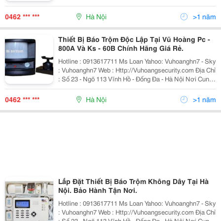
- Đống Đa - Hà Nội Chúng Tôi Không Chỉ Bán 1 Sản
Phẩm, Chúng Tôi Mang Đến
0462 *** ***
Hà Nội
>1 năm
Thiết Bị Báo Trộm Độc Lập Tại Vũ Hoàng Pc -
800A Và Ks - 60B Chính Hãng Giá Rẻ.
Hotline : 0913617711 Ms Loan Yahoo: Vuhoanghn7 - Sky
: Vuhoanghn7 Web : Http://Vuhoangsecurity.com Địa Chỉ
: Số 23 - Ngõ 113 Vĩnh Hồ - Đống Đa - Hà Nội Nơi Cung
Cấp Thiết Bị An Ninh, Giám Sát Uy Tín Số 1 Việt Nam
0462 *** ***
Hà Nội
>1 năm
Lắp Đặt Thiết Bị Báo Trộm Không Dây Tại Hà
Nội. Bảo Hành Tận Nơi.
Hotline : 0913617711 Ms Loan Yahoo: Vuhoanghn7 - Sky
: Vuhoanghn7 Web : Http://Vuhoangsecurity.com Địa Chỉ
: Số 23 - Ngõ 113 Vĩnh Hồ - Đống Đa - Hà Nội Nơi Cung