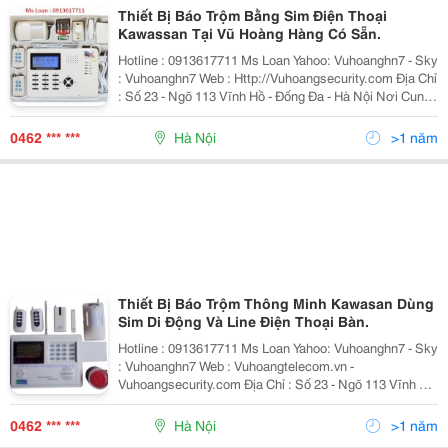
Thiết Bị Báo Trộm Bằng Sim Điện Thoại
Kawassan Tại Vũ Hoàng Hàng Có Sẵn.
Hotline : 0913617711 Ms Loan Yahoo: Vuhoanghn7 - Sky
: Vuhoanghn7 Web : Http://Vuhoangsecurity.com Địa Chỉ
: Số 23 - Ngõ 113 Vĩnh Hồ - Đống Đa - Hà Nội Nơi Cung
Cấp Thiết Bị An Ninh, Giám Sát Uy Tín Số 1 Việt Nam
0462 *** ***
Hà Nội
>1 năm
Thiết Bị Báo Trộm Thông Minh Kawasan Dùng
Sim Di Động Và Line Điện Thoại Bàn.
Hotline : 0913617711 Ms Loan Yahoo: Vuhoanghn7 - Sky
: Vuhoanghn7 Web : Vuhoangtelecom.vn -
Vuhoangsecurity.com Địa Chỉ : Số 23 - Ngõ 113 Vĩnh Hồ
- Đống Đa - Hà Nội Chúng Tôi Không Chỉ Bán 1 Sản
Phẩm, Chúng Tôi Mang Đến Cho
0462 *** ***
Hà Nội
>1 năm