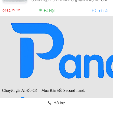
Cấp Thiết Bị An Ninh, Giám Sát Uy Tín Số 1 Việt Nam
0462 *** ***
Hà Nội
>1 năm
Hỗ trợ