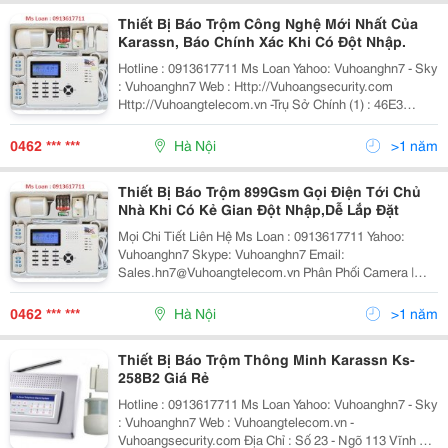
Thiết Bị Báo Trộm Công Nghệ Mới Nhất Của
Karassn, Báo Chính Xác Khi Có Đột Nhập.
Hotline : 0913617711 Ms Loan Yahoo: Vuhoanghn7 - Sky
: Vuhoanghn7 Web : Http://Vuhoangsecurity.com
Http://Vuhoangtelecom.vn -Trụ Sở Chính (1) : 46E3
Nguyễn Văn Đậu - Phường 6 - Quận Bình Thạnh - Tp. Hồ
Chí Minh Điệ
0462 *** ***
Hà Nội
>1 năm
Thiết Bị Báo Trộm 899Gsm Gọi Điện Tới Chủ
Nhà Khi Có Kẻ Gian Đột Nhập,Dễ Lắp Đặt
Mọi Chi Tiết Liên Hệ Ms Loan : 0913617711 Yahoo:
Vuhoanghn7 Skype: Vuhoanghn7 Email:
Sales.hn7@Vuhoangtelecom.vn Phân Phối Camera |
Phân Phối Báo Trộm | Nhà Phân Phối Chính Hãng 100%
Cam Kết Chiết Khấu Cao
0462 *** ***
Hà Nội
>1 năm
Thiết Bị Báo Trộm Thông Minh Karassn Ks-
258B2 Giá Rẻ
Hotline : 0913617711 Ms Loan Yahoo: Vuhoanghn7 - Sky
: Vuhoanghn7 Web : Vuhoangtelecom.vn -
Vuhoangsecurity.com Địa Chỉ : Số 23 - Ngõ 113 Vĩnh Hồ