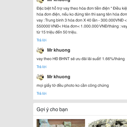
Đặc biệt hỗ trợ vay theo hóa đơn tiền điện * Điều ki
hóa đơn điện, nếu ko đứng tên thì sang tên hóa đơn
vay : Trung bình 3 hóa đơn X 40 lần - 300.000VNĐ <
550000 VNĐ< Hóa đơn< 1.000.000 VNĐ/tháng : vay từ
từ 15 triệu đến 50 triệu.
Trả lời
Mr khuong
vay theo HĐ BHNT sẽ ưu đãi lãi suất! 1.66%/tháng
Trả lời
Mr khuong
mọi giấy tờ đều photo ko cần công chứng
Trả lời
Gợi ý cho bạn