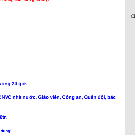
vòng 24 giờ.
n CNVC nhà nước, Giáo viên, Công an, Quân đội, bác
tr.
 dụng!