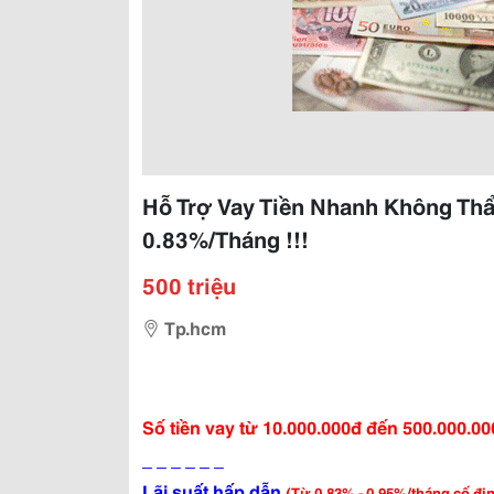
Hỗ Trợ Vay Tiền Nhanh Không Thẩ
0.83%/Tháng !!!
500 triệu
Tp.hcm
Số tiền vay từ 10.000.000đ đến 500.000.00
_ _ _ _ _ _
Lãi suất hấp dẫn
(Từ 0.83% - 0.95%/tháng cố địn