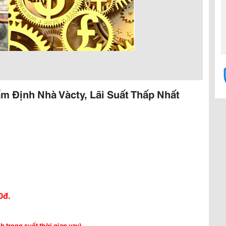
m Định Nhà Vàcty, Lãi Suất Thấp Nhất
0đ.
h trong suốt thời gian vay)