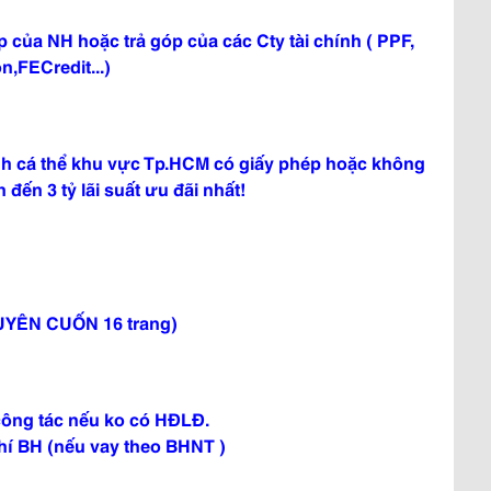
 của NH hoặc trả góp của các Cty tài chính ( PPF,
,FECredit...)
anh cá thể khu vực Tp.HCM có giấy phép hoặc không
 đến 3 tỷ lãi suất ưu đãi nhất!
YÊN CUỐN 16 trang)
công tác nếu ko có HĐLĐ.
í BH (nếu vay theo BHNT )