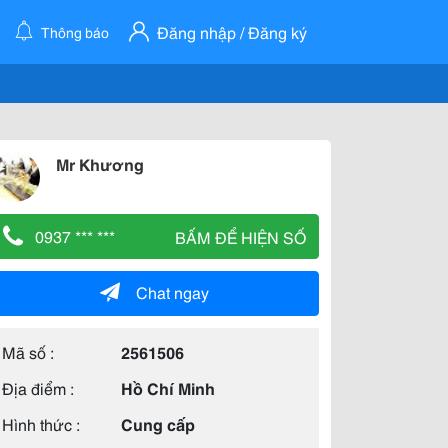
Đăng nhập / Đăng ký
Thông báo
Mr Khương
0937 *** ***
BẤM ĐỂ HIỆN SỐ
Chat ngay
Mã số :
2561506
Địa điểm :
Hồ Chí Minh
Hình thức :
Cung cấp