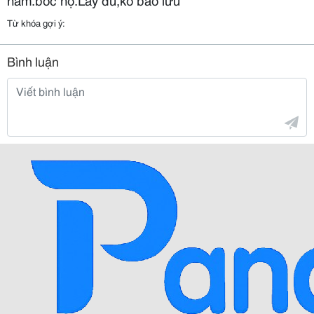
Từ khóa gợi ý:
Bình luận