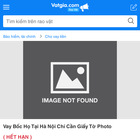
Bảo hiểm, tài chính
Cho vay tiền
Vay Bốc Họ Tại Hà Nội Chỉ Cần Giấy Tờ Photo
( HẾT HẠN )