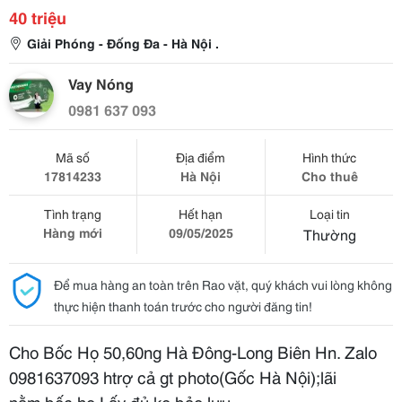
40 triệu
Giải Phóng - Đống Đa - Hà Nội .
Vay Nóng
0981 637 093
Mã số
Địa điểm
Hình thức
17814233
Hà Nội
Cho thuê
Tình trạng
Hết hạn
Loại tin
Hàng mới
09/05/2025
Thường
Để mua hàng an toàn trên Rao vặt, quý khách vui lòng không
thực hiện thanh toán trước cho người đăng tin!
Cho Bốc Họ 50,60ng Hà Đông-Long Biên Hn. Zalo
0981637093 htrợ cả gt photo(Gốc Hà Nội);lãi
nằm.bốc họ.Lấy đủ,ko bảo lưu