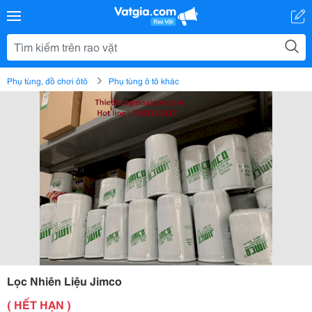
Phụ tùng, đồ chơi ôtô
Phụ tùng ô tô khác
Lọc Nhiên Liệu Jimco
( HẾT HẠN )