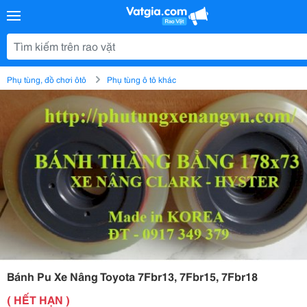
Phụ tùng, đồ chơi ôtô
Phụ tùng ô tô khác
Bánh Pu Xe Nâng Toyota 7Fbr13, 7Fbr15, 7Fbr18
( HẾT HẠN )