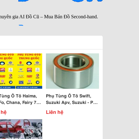
Tùng Ô Tô Haima,
Phụ Tùng Ô Tô Swift,
o, Chana, Fairy 7
Suzuki Apv, Suzuki - Pro,
 Fairy 5 Chỗ
Suzuki Wagon, Suzuki
 hệ
Liên hệ
Vitara, 5 Tạ