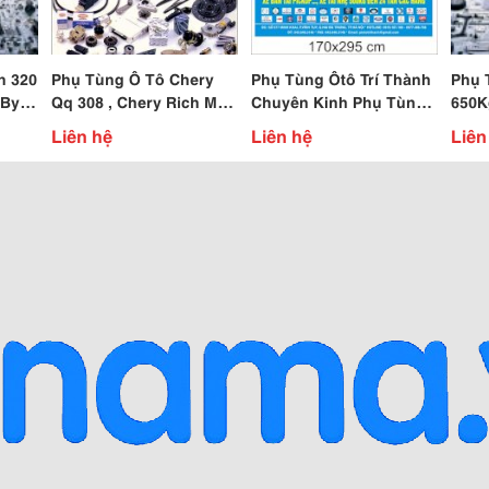
n 320
Phụ Tùng Ô Tô Chery
Phụ Tùng Ôtô Trí Thành
Phụ 
, Byd
Qq 308 , Chery Rich M1 ,
Chuyên Kinh Phụ Tùng
650K
,
Chery Qq , Chery Tigo
Oto Suzuki Apv, Suzuki
Xe Tả
Liên hệ
Liên hệ
Liên
Pro, Vitara
2 Tấn