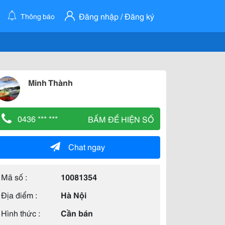
Đăng nhập / Đăng ký
Thông báo
Minh Thành
0436 *** ***
BẤM ĐỂ HIỆN SỐ
Chat ngay
Mã số :
10081354
Địa điểm :
Hà Nội
Hình thức :
Cần bán