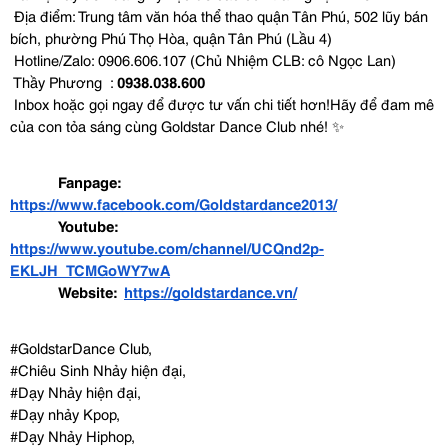
 Địa điểm: Trung tâm văn hóa thể thao quận Tân Phú, 502 lũy bán 
bích, phường Phú Thọ Hòa, quận Tân Phú (Lầu 4)
 Hotline/Zalo: 0906.606.107 (Chủ Nhiệm CLB: cô Ngọc Lan)
 Thầy Phương  : 
0938.038.600
 Inbox hoặc gọi ngay để được tư vấn chi tiết hơn!Hãy để đam mê 
của con tỏa sáng cùng Goldstar Dance Club nhé! ✨
Fanpage:
https://www.facebook.com/Goldstardance2013/
Youtube: 
https://www.youtube.com/channel/UCQnd2p-
EKLJH_TCMGoWY7wA
Website: 
https://goldstardance.vn/
#GoldstarDance Club,
#Chiêu Sinh Nhảy hiện đại, 
#Dạy Nhảy hiện đại,
#Dạy nhảy Kpop,
#Dạy Nhảy Hiphop,