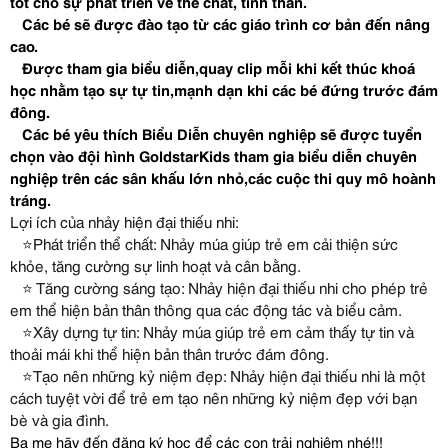
tốt cho sự phát triển về thể chất, tinh thần. 
   Các bé sẽ được đào tạo từ các giáo trình cơ bản đến nâng 
cao.
   Được tham gia biểu diễn,quay clip mỗi khi kết thúc khoá 
học nhằm tạo sự tự tin,mạnh dạn khi các bé đứng trước đám 
đông.            
   Các bé yêu thích Biểu Diễn chuyên nghiệp sẽ được tuyển 
chọn vào đội hình GoldstarKids tham gia biểu diễn chuyên 
nghiệp trên các sân khấu lớn nhỏ,các cuộc thi quy mô hoành 
tráng.
Lợi ích của nhảy hiện đại thiếu nhi:
   ⭐️Phát triển thể chất: Nhảy múa giúp trẻ em cải thiện sức 
khỏe, tăng cường sự linh hoạt và cân bằng.
   ⭐️ Tăng cường sáng tạo: Nhảy hiện đại thiếu nhi cho phép trẻ 
em thể hiện bản thân thông qua các động tác và biểu cảm.
   ⭐️Xây dựng tự tin: Nhảy múa giúp trẻ em cảm thấy tự tin và 
thoải mái khi thể hiện bản thân trước đám đông.
   ⭐️Tạo nên những kỷ niệm đẹp: Nhảy hiện đại thiếu nhi là một 
cách tuyệt vời để trẻ em tạo nên những kỷ niệm đẹp với bạn 
bè và gia đình.
Ba mẹ hãy đến đăng ký học để các con trải nghiệm nhé!!!