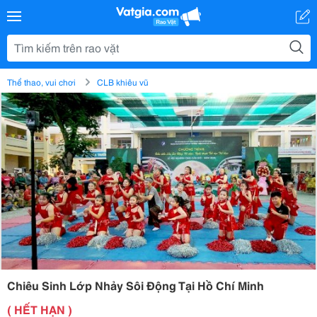
Thể thao, vui chơi
CLB khiêu vũ
Chiêu Sinh Lớp Nhảy Sôi Động Tại Hồ Chí Minh
( HẾT HẠN )