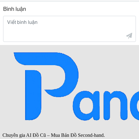
Bình luận