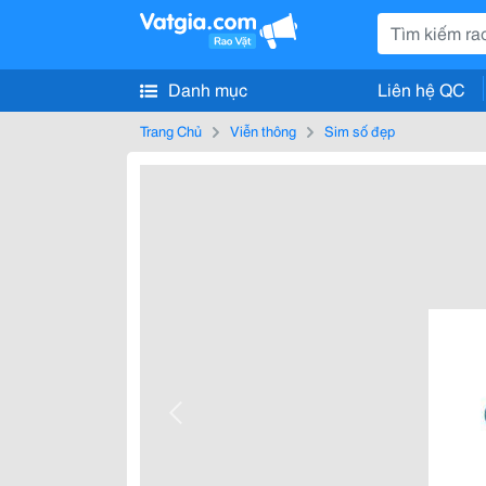
Danh mục
Liên hệ QC
Trang Chủ
Viễn thông
Sim số đẹp