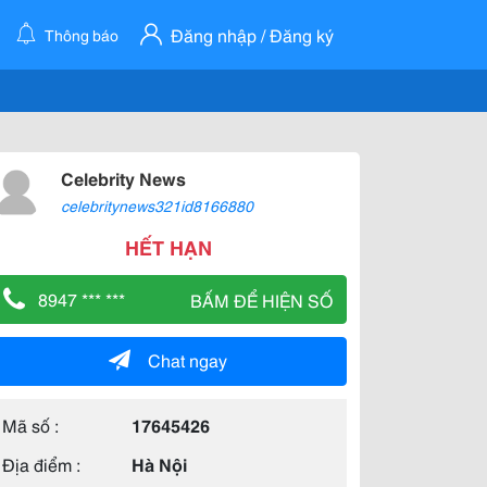
Đăng nhập / Đăng ký
Thông báo
Celebrity News
celebritynews321id8166880
HẾT HẠN
8947 *** ***
BẤM ĐỂ HIỆN SỐ
Chat ngay
Mã số :
17645426
Địa điểm :
Hà Nội