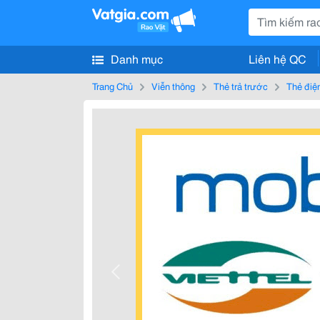
Danh mục
Liên hệ QC
Trang Chủ
Viễn thông
Thẻ trả trước
Thẻ điện