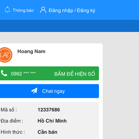
Đăng nhập / Đăng ký
Thông báo
Hoang Nam
0962 *** ***
BẤM ĐỂ HIỆN SỐ
Chat ngay
Mã số :
12337686
Địa điểm :
Hồ Chí Minh
Hình thức :
Cần bán