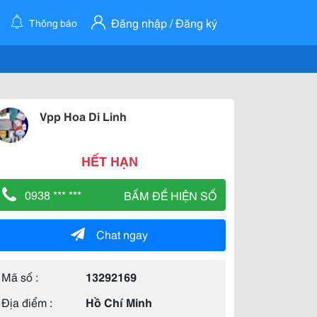
Đăng nhập / Đăng ký
Thông báo
Vpp Hoa Di Linh
HẾT HẠN
0938 *** ***
BẤM ĐỂ HIỆN SỐ
Chat ngay
Mã số :
13292169
Địa điểm :
Hồ Chí Minh