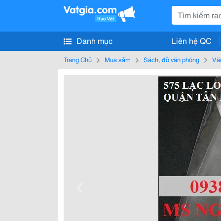
Danh mục
Liên hệ QC
Trang Chủ
Mua sắm
Sách, đồ văn phòng
Vă