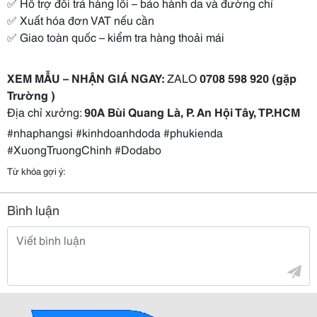
✅ Hỗ trợ đổi trả hàng lỗi – bảo hành da và đường chỉ
✅ Xuất hóa đơn VAT nếu cần
✅ Giao toàn quốc – kiểm tra hàng thoải mái
XEM MẪU – NHẬN GIÁ NGAY:
ZALO
0708 598 920 (gặp
Trường )
Địa chỉ xưởng:
90A Bùi Quang Là, P. An Hội Tây, TP.HCM
#nhaphangsi
#kinhdoanhdoda
#phukienda
#XuongTruongChinh
#Dodabo
Từ khóa gợi ý:
Bình luận