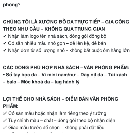
phòng
?
CHÚNG TÔI LÀ XƯỞNG ĐỒ DA TRỰC TIẾP – GIA CÔNG
THEO NHU CẦU – KHÔNG QUA TRUNG GIAN
✔ Nhận làm logo tên nhà sách, đóng gói đồng bộ
✔ Có sẵn nhiều mẫu nhỏ gọn – dễ lên kệ, dễ bán
✔ Nhận đơn từ số lượng nhỏ – không bắt buộc ôm hàng lớn
CÁC DÒNG PHÙ HỢP NHÀ SÁCH – VĂN PHÒNG PHẨM:
•
Sổ tay bọc da
–
Ví mini nam/nữ
–
Dây nịt da
–
Túi xách
– balo
–
Móc khoá da – tag hành lý
LỢI THẾ CHO NHÀ SÁCH – ĐIỂM BÁN VĂN PHÒNG
PHẨM:
✅ Có sẵn mẫu hoặc nhận làm riêng theo ý tưởng
✅ Tùy chỉnh màu – chất – đóng gói theo bộ nhận diện
✅ Giao mẫu trước để chọn – không phải đặt liều