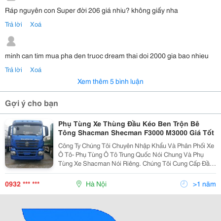
Ráp nguyên con Super đời 206 giá nhiu? không giấy nha
Trả lời
Xoá
minh can tim mua pha den truoc dream thai doi 2000 gia bao nhieu
Trả lời
Xoá
Xem thêm 5 bình luận
Gợi ý cho bạn
Phụ Tùng Xe Thùng Đầu Kéo Ben Trộn Bê
Tông Shacman Shecman F3000 M3000 Giá Tốt
Công Ty Chúng Tôi Chuyên Nhập Khẩu Và Phân Phối Xe
Ô Tô- Phụ Tùng Ô Tô Trung Quốc Nói Chung Và Phụ
Tùng Xe Shacman Nói Riêng. Chúng Tôi Cung Cấp Đầy
Đủ Phụ Tùng Của Dòng Xe Này. Đáp Ứng Cho Quý
Khách Hàng Tất Cả Các Model Thế Hệ Xe. Mọi Thông T
0932 *** ***
Hà Nội
>1 năm