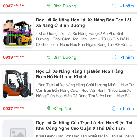
0937 *** ***
Bình Dương
>1 năm
Dạy Lái Xe Nâng Học Lái Xe Nâng Đào Tạo Lái
Xe Nâng Ở Bình Dương
- Khai Giảng Lớp Lái Xe Nâng Hàng Ở An Phú Bình
Dương. - Thời Gian Học Linh Hoạt: + Từ 06 Giờ Đế N
08 Giờ Tối. + Hoặc Học Ban Ngày: Sáng Từ 08H Đến
12H Sáng; Chiều Từ 01H Đến 05H Chiều. - Hướng Bảo
Dưỡng Xe
0939 *** ***
Bình Dương
>1 năm
Học Lái Xe Nâng Hàng Tại Biên Hòa Trảng
Bơm Hố Nai Long Khánh
- Đào Tạo Lái Xe Nâng Hàng Chất Lượng Nhất. - Học Từ
Căn Bản Đến Nâng Cao. - Học Vận Hành Nhiều Loại Xe
Nâng Giúp Học Viên Dễ Dàng Tìm Việc Làm. - Học Bảo
Trì Bảo Dưỡng Xe Nâng Hàng. - Học Thực Hành Thành
Thạo Trên Xe Nâng Số
0937 *** ***
Đồng Nai
>1 năm
Dạy Lái Xe Nâng Cẩu Trục Lò Hơi Hàn Điện Tại
Khu Công Nghệ Cao Quận 9 Thủ Đức Hcm
Khai Giảng Các Lớp Đào Tạo Nghề Ngắn Hạn Tại Thành