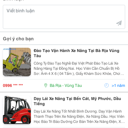
Gợi ý cho bạn
Đào Tạo Vận Hành Xe Nâng Tại Bà Rịa Vũng
Tàu
Công Ty Đào Tạo Nghề Đại Việt Phát Đào Tạo Lái Xe
Nâng Hàng Tại Đồng Nai. Học Viên Cần Chuẩn Bị Hồ
Sơ: Ảnh 4 X 6 ( 04 Tấm ), Giấy Khám Sức Khỏe, Chứng
Minh Nhân Dân. Số Điện Thoại Liên Hệ: 0996.123.234.
Mail: Phat.daivietphat@Gmail.
0996 *** ***
Bà Rịa - Vũng Tàu
>1 năm
Dạy Lái Xe Nâng Tại Bến Cát, Mỹ Phước, Dầu
Tiếng
Dạy Lái Xe Nâng Tốt Nhất Bình Dương. Dạy Vận Hành
Thành Thạo Trên Xe Nâng Điện, Xe Nâng Dầu. Học Viên
Học Bảo Trì Bảo Dưỡng Cơ Bản Trên Xe Nâng Điện, Xe
Nâng Dầu... Công Ty Tnhh Đào Tạo Nghề Đại Việt Phát.