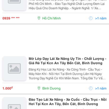
Phố Hồ Chí Minh. - Đào Tạo Nghề Chất Lượng Đem Lại
Hiệu Quả Cho Doanh Nghiệp. - Ngành Nghề: 1/ Xe
Nâng: Xe Nâng Số Tay, Xe Nâng Số Tự Động, Xe Nâng
Điện Ngồi Lái, Xe Nâng Điện
0939 *** ***
Hồ Chí Minh
>1 năm
Mở Lớp Dạy Lái Xe Nâng Uy Tín - Chất Lượng -
Giá Rẻ Tại Kcn An Tây Bến Cát, Bình Dương
Đăng Ký Học Lái Xe Nâng - Xe Công Trình - Cầu Trục -
Máy Nén Khí - Nồi Hơi Tại Bình Dương Liên Hệ Ngay
Trường Dạy Nghề Cơ Khí Miền Nam. Tổng Đài Tư Vấn
Và Chăm Sóc Khách Hàng 24/7 0949.096.570 Zalo Trực
Tuyến : 0949.096.570 ...
₫
1.000
Bình Dương
>1 năm
Đào Tạo Lái Xe Nâng - Xe Cuốc - Cầu Trục - Nồi
Hơi Tại Kcn An Tây, Bến Cát, Bình Dương