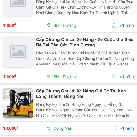
Đăng Ký Học Lái Xe Nâng - Xe Cuốc - Nồi Hơi - Cầu Trục
Cam Kết Giá Rẻ - Chất Lượng - Uy Tín Thường Xuyên
Khai Giảng Các Lớp Học Kèm Tại Doanh Nghiệp Tại
Bình Dương - Đồng Nai - Tphcm - Long An Liên Hệ Ngay
Trường Dạy Nghề Cơ Khí...
₫
1.000
Bình Dương
>1 năm
Cấp Chứng Chỉ Lái Xe Nâng - Xe Cuốc Giá Siêu
Rẻ Tại Bến Cát, Bình Dương
Đào Tạo Và Cấp Chứng Chỉ Nghề Có Giá Trị Trên Toàn
Quốc Và Vô Thời Hạn Cấp Chứng Chỉ Lái Xe Nâng Hàng
&Ndash; Xe Cuốc- Nồi Hơi &Ndash; Cầu Trục &Ndash;
Máy Nén Khí Cấp Tốc-Nhanh Đào Tạo An Toàn Lao
Động Tại Công Ty Doanh Nghiệp. Tron
₫
1.000
Bình Dương
>1 năm
Cấp Chứng Chỉ Lái Xe Nâng Giá Rẻ Tại Kcn
Long Thành, Đồng Nai
Đăng Ký Học Lái Xe Nâng Hàng Ngay Tại Đồng Nai
Đăng Ký Học Ngay - Không Cần Đợi Lớp -Dạy Kèm 24/7
Địa Chỉ : Số 89/15 Nguyễn Ái Quốc, Biên Hòa,Đồng Nai
Chi Nhánh 1: Hẻm 22, An Phước, Long Thành, Đồng
Nai Địa Điểm Học Lái Linh...
₫
10.000
Đồng Nai
>1 năm