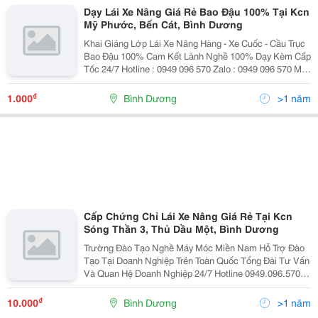
Dạy Lái Xe Nâng Giá Rẻ Bao Đậu 100% Tại Kcn
Mỹ Phước, Bến Cát, Bình Dương
Khai Giảng Lớp Lái Xe Nâng Hàng - Xe Cuốc - Cầu Trục
Bao Đậu 100% Cam Kết Lành Nghề 100% Dạy Kèm Cấp
Tốc 24/7 Hotline : 0949 096 570 Zalo : 0949 096 570 Mở
Lớp Từ Thứ Hai Đến Chủ Nhật Đăng Ký Học Ngay
Không Cần Đợi Lớp ...
₫
1.000
Bình Dương
>1 năm
Cấp Chứng Chỉ Lái Xe Nâng Giá Rẻ Tại Kcn
Sóng Thần 3, Thủ Dầu Một, Bình Dương
Trường Đào Tạo Nghề Máy Móc Miền Nam Hỗ Trợ Đào
Tạo Tại Doanh Nghiệp Trên Toàn Quốc Tổng Đài Tư Vấn
Và Quan Hệ Doanh Nghiệp 24/7 Hotline 0949.096.570
Zalo : 0949.096.570 Khai Giảng Thường Xuyên Các Lớp
Lái Xe Nâng &Ndash; Xe...
₫
10.000
Bình Dương
>1 năm