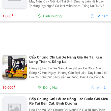
Máy Nén Khí - Nồi Hơi Tại Bình Dương Liên Hệ Ngay
Trường Dạy Nghề Cơ Khí Miền Nam. Tổng Đài Tư Vấn
Và Chăm Sóc Khách Hàng 24/7 0949.096.570 Zalo Trực
Tuyến : 0949.096.570 ...
₫
1.000
Bình Dương
>1 năm
Cấp Chứng Chỉ Lái Xe Nâng Giá Rẻ Tại Kcn
Long Thành, Đồng Nai
Đăng Ký Học Lái Xe Nâng Hàng Ngay Tại Đồng Nai
Đăng Ký Học Ngay - Không Cần Đợi Lớp -Dạy Kèm 24/7
Địa Chỉ : Số 89/15 Nguyễn Ái Quốc, Biên Hòa,Đồng Nai
Chi Nhánh 1: Hẻm 22, An Phước, Long Thành, Đồng
Nai Địa Điểm Học Lái Linh...
₫
10.000
Đồng Nai
>1 năm
Cấp Chứng Chỉ Lái Xe Nâng - Xe Cuốc Giá Siêu
Rẻ Tại Bến Cát, Bình Dương
Đào Tạo Và Cấp Chứng Chỉ Nghề Có Giá Trị Trên Toàn