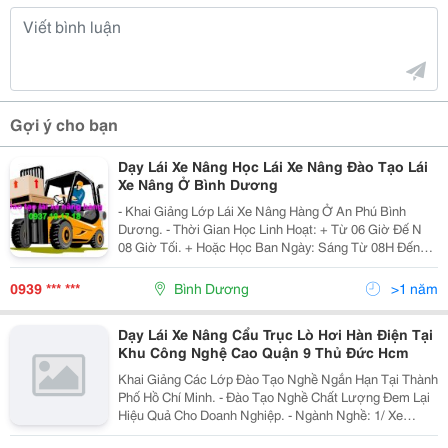
Gợi ý cho bạn
Dạy Lái Xe Nâng Học Lái Xe Nâng Đào Tạo Lái
Xe Nâng Ở Bình Dương
- Khai Giảng Lớp Lái Xe Nâng Hàng Ở An Phú Bình
Dương. - Thời Gian Học Linh Hoạt: + Từ 06 Giờ Đế N
08 Giờ Tối. + Hoặc Học Ban Ngày: Sáng Từ 08H Đến
12H Sáng; Chiều Từ 01H Đến 05H Chiều. - Hướng Bảo
Dưỡng Xe
0939 *** ***
Bình Dương
>1 năm
Dạy Lái Xe Nâng Cẩu Trục Lò Hơi Hàn Điện Tại
Khu Công Nghệ Cao Quận 9 Thủ Đức Hcm
Khai Giảng Các Lớp Đào Tạo Nghề Ngắn Hạn Tại Thành
Phố Hồ Chí Minh. - Đào Tạo Nghề Chất Lượng Đem Lại
Hiệu Quả Cho Doanh Nghiệp. - Ngành Nghề: 1/ Xe
Nâng: Xe Nâng Số Tay, Xe Nâng Số Tự Động, Xe Nâng