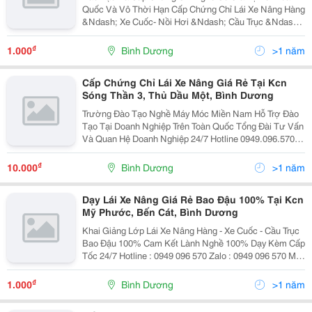
Quốc Và Vô Thời Hạn Cấp Chứng Chỉ Lái Xe Nâng Hàng
&Ndash; Xe Cuốc- Nồi Hơi &Ndash; Cầu Trục &Ndash;
Máy Nén Khí Cấp Tốc-Nhanh Đào Tạo An Toàn Lao
Động Tại Công Ty Doanh Nghiệp. Tron
₫
1.000
Bình Dương
>1 năm
Cấp Chứng Chỉ Lái Xe Nâng Giá Rẻ Tại Kcn
Sóng Thần 3, Thủ Dầu Một, Bình Dương
Trường Đào Tạo Nghề Máy Móc Miền Nam Hỗ Trợ Đào
Tạo Tại Doanh Nghiệp Trên Toàn Quốc Tổng Đài Tư Vấn
Và Quan Hệ Doanh Nghiệp 24/7 Hotline 0949.096.570
Zalo : 0949.096.570 Khai Giảng Thường Xuyên Các Lớp
Lái Xe Nâng &Ndash; Xe...
₫
10.000
Bình Dương
>1 năm
Dạy Lái Xe Nâng Giá Rẻ Bao Đậu 100% Tại Kcn
Mỹ Phước, Bến Cát, Bình Dương
Khai Giảng Lớp Lái Xe Nâng Hàng - Xe Cuốc - Cầu Trục
Bao Đậu 100% Cam Kết Lành Nghề 100% Dạy Kèm Cấp
Tốc 24/7 Hotline : 0949 096 570 Zalo : 0949 096 570 Mở
Lớp Từ Thứ Hai Đến Chủ Nhật Đăng Ký Học Ngay
Không Cần Đợi Lớp ...
₫
1.000
Bình Dương
>1 năm