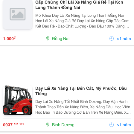
Cấp Chứng Chỉ Lái Xe Nâng Giá Rẻ Tại Kcn
Long Thành Đồng Nai
Mở Khóa Dạy Lái Xe Nâng Tại Long Thành Đồng Nai
Học Lái Xe Nâng Giá Rẻ Dạy Lái Xe Nâng Cấp Tốc Cam
Kết Bao Rẻ - Bao Chất Lượng - Bao Đậu 100% Đăng Ký
Học Lái Xe Nâng Ngay Tổng Đài Tư Vấn 24/7 :
0949.096.570 Zalo :...
₫
1.000
Đồng Nai
>1 năm
Dạy Lái Xe Nâng Tại Bến Cát, Mỹ Phước, Dầu
Tiếng
Dạy Lái Xe Nâng Tốt Nhất Bình Dương. Dạy Vận Hành
Thành Thạo Trên Xe Nâng Điện, Xe Nâng Dầu. Học Viên
Học Bảo Trì Bảo Dưỡng Cơ Bản Trên Xe Nâng Điện, Xe
Nâng Dầu... Công Ty Tnhh Đào Tạo Nghề Đại Việt Phát.
0937 *** ***
Bình Dương
>1 năm