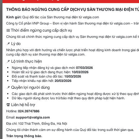
THÔNG BÁO NGỪNG CUNG CẤP DỊCH VỤ SÀN THƯƠNG MẠI ĐIỆN T
Kính gửi:
Quý đối tác của Sàn thương mại điện tử vatgia.com
Công ty Cổ phần VNP Group – Đơn vị vận hành Sàn thương mại điện tử vatgia.com – trân
📅 Thời điểm ngừng cung cấp dịch vụ
Chúng tôi sẽ chính thức ngừng cung cấp dịch vụ Sàn thương mại điện tử vatgia.com kể 
📌 Lý do
Nhằm phù hợp với định hướng và chiến lược phát triển hoạt động kinh doanh trong giai 
cung cấp dịch vụ sàn thương mại điện tử vatgia.com.
📌 Lộ trình thực hiện
Ngừng tiếp nhận đăng ký và giao dịch mới:
07/03/2026
Hoàn tất xử lý giao dịch đang thực hiện:
10/03/2026
Đối soát và thanh toán cho đối tác:
10/03/2026
Tiếp nhận khiếu nại đến hết:
20/03/2026
📌 Quyền lợi người dùng
Các giao dịch đã phát sinh trước thời điểm ngừng hoạt động được xử lý theo quy địn
Dữ liệu người dùng được lưu trữ/bảo mật theo quy định pháp luật hiện hành.
☎️ Liên hệ hỗ trợ
Hotline:
024.39747886
Email:
support@vatgia.com
Địa chỉ: 102 Thái Thịnh, Đống Đa, Hà Nội
Chúng tôi chân thành cảm ơn sự đồng hành của Quý đối tác trong suốt thời gian qua.
Trân trọng thông báo.