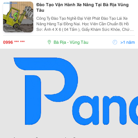
Đào Tạo Vận Hành Xe Nâng Tại Bà Rịa Vũng
Tàu
Công Ty Đào Tạo Nghề Đại Việt Phát Đào Tạo Lái Xe
Nâng Hàng Tại Đồng Nai. Học Viên Cần Chuẩn Bị Hồ
Sơ: Ảnh 4 X 6 ( 04 Tấm ), Giấy Khám Sức Khỏe, Chứng
Minh Nhân Dân. Số Điện Thoại Liên Hệ: 0996.123.234.
Mail: Phat.daivietphat@Gmail.
0996 *** ***
Bà Rịa - Vũng Tàu
>1 năm