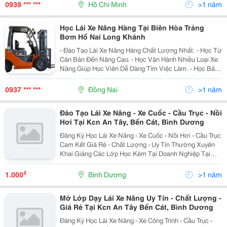
Điện Ngồi Lái, Xe Nâng Điện
0939 *** ***
Hồ Chí Minh
>1 năm
Học Lái Xe Nâng Hàng Tại Biên Hòa Trảng
Bơm Hố Nai Long Khánh
- Đào Tạo Lái Xe Nâng Hàng Chất Lượng Nhất. - Học Từ
Căn Bản Đến Nâng Cao. - Học Vận Hành Nhiều Loại Xe
Nâng Giúp Học Viên Dễ Dàng Tìm Việc Làm. - Học Bảo
Trì Bảo Dưỡng Xe Nâng Hàng. - Học Thực Hành Thành
Thạo Trên Xe Nâng Số
0937 *** ***
Đồng Nai
>1 năm
Đào Tạo Lái Xe Nâng - Xe Cuốc - Cầu Trục - Nồi
Hơi Tại Kcn An Tây, Bến Cát, Bình Dương
Đăng Ký Học Lái Xe Nâng - Xe Cuốc - Nồi Hơi - Cầu Trục
Cam Kết Giá Rẻ - Chất Lượng - Uy Tín Thường Xuyên
Khai Giảng Các Lớp Học Kèm Tại Doanh Nghiệp Tại
Bình Dương - Đồng Nai - Tphcm - Long An Liên Hệ Ngay
Trường Dạy Nghề Cơ Khí...
₫
1.000
Bình Dương
>1 năm
Mở Lớp Dạy Lái Xe Nâng Uy Tín - Chất Lượng -
Giá Rẻ Tại Kcn An Tây Bến Cát, Bình Dương
Đăng Ký Học Lái Xe Nâng - Xe Công Trình - Cầu Trục -