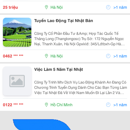
Câu Hỏi Về Xklđ Gửi Mail Theo Địa Chỉ Sau: Email:
Xuatkhau
25 triệu
Hà Nội
>1 năm
Tuyển Lao Động Tại Nhật Bản
Công Ty Cổ Phần Đầu Tư &Amp; Hợp Tác Quốc Tế
Thăng Long (Thanglongosc) Trụ Sở: 172 Nguyễn Ngọc
Nại, Thanh Xuân, Hà Nội Gpxklđ: 345/Lđtbxh-Gp Hà
Nội, Ngày 14 Tháng 05 Năm 2015. Thông Báo (V/V :
Tuyển Tu Nghiệp Sinh Làm Việc Tại Nhật Bản ) Công Ty
0462 *** ***
Hà Nội
>1 năm
Cổ P
Việc Làm 5 Năm Tại Nhật
Công Ty Tnhh Mtv Dịch Vụ Lao Động Khánh An Đang Có
Chương Trình Tuyển Dụng Dành Cho Các Bạn Từng Làm
Việc Tại Nhật Đã Về Việt Nam Muốn Đi Lại Lần 2 Và
Những Bạn Chưa Đi Nhật Lần Nào: Số Lượng: 20 Nam,
Nữ Lấy Tuổi Từ 19-35 I.nội Dung Công Việc: Nơi Là
0122 *** ***
Hồ Chí Minh
>1 năm