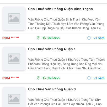
Cho Thuê Văn Phòng Quận Bình Thạnh
Văn Phòng Cho Thuê Quận Bình Thạnh Khu Vực Yên
Tĩnh Thoáng Mát Thích Hợp Làm Văn Phòng Văn Phòng
Hiện Đại Đáp Ứng Nhu Cầu Của Khách Hàng Diện Tích :
Chia Theo Tiện Ích Khách Hàng ( Từ 40 &Ndash; 450M2
) Giá Thuê : Từ 8 &Ndash; 22Usd/M2 Độ
0904 *** ***
Hồ Chí Minh
>1 năm
Cho Thuê Văn Phòng Quận 1
Văn Phòng Cho Thuê Quận 1 Khu Vực Trung Tâm Thành
Phố Văn Phòng Hiện Đại, Sang Trọng Đáp Ứng Mọi Nhu
Cầu Khách Hàng Diện Tích : Chia Theo Nhu Cầu Khách
Hàng ( Từ 40 &Ndash; 300M2 ) Giá Thuê : Từ 14
&Ndash; 30Usd/M2 Đội Ngũ Nhân Viên Tư Vấ
0904 *** ***
Hồ Chí Minh
>1 năm
Cho Thuê Văn Phòng Quận 3
Văn Phòng Cho Thuê Quận 3 Khu Vực Trung Tân Sầm
Uất Văn Phòng Hiện Đại, Tích Hợp Nhiều Dịch Vụ Đáp