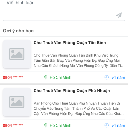
Gợi ý cho bạn
Cho Thuê Văn Phòng Quận Tân Bình
Cho Thuê Văn Phòng Quận Tân Bình Khu Vực Trung
Tâm Gần Sân Bay. Văn Phòng Hiện Đại Đáp Ứng Mọi
Nhu Cầu Khách Hàng Mở Văn Phòng Công Ty. Diện Tích
: Chia Theo Nhu Cầu Của Khách Hàng ( Từ 30M2 Đến
500M2 ). Giá Cho Thuê : Từ 8 Usd/M2 Đến 20 Usd
0904 *** ***
Hồ Chí Minh
>1 năm
Cho Thuê Văn Phòng Quận Phú Nhuận
Văn Phòng Cho Thuê Quận Phú Nhuận Thuận Tiện Di
Chuyển Vào Trung Tâm Thành Phố Và Các Quận Lân
Cận Văn Phòng Hiện Đại, Đáp Ứng Nhu Cầu Của Khách
Hàng Diện Tích : Chia Theo Tiện Ích Của Khách Hàng (
Từ 30 &Ndash; 200M2 ) Giá Cho Thuê : Từ 8 &
0904 *** ***
Hồ Chí Minh
>1 năm