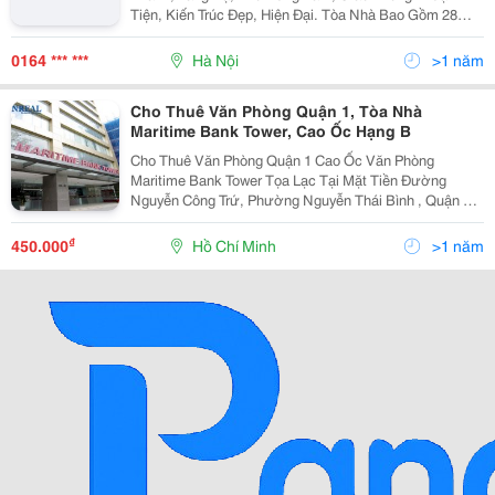
Tiện, Kiến Trúc Đẹp, Hiện Đại. Tòa Nhà Bao Gồm 28
Tầng, Trang Thiết Bị Hiện Đại, Chỗ Để Xe Thuận Tiện,
Ngân Hàng Dưới Tầng 1. Cho Thuê Các Phòng Làm Việ
0164 *** ***
Hà Nội
>1 năm
Cho Thuê Văn Phòng Quận 1, Tòa Nhà
Maritime Bank Tower, Cao Ốc Hạng B
Cho Thuê Văn Phòng Quận 1 Cao Ốc Văn Phòng
Maritime Bank Tower Tọa Lạc Tại Mặt Tiền Đường
Nguyễn Công Trứ, Phường Nguyễn Thái Bình , Quận 1,
Thành Phố Hồ Chí Minh. Maritime Bank Tower Là Cao
Ốc Văn Phòng Hạng A Với Thiết Kế Thông Thoáng,
₫
450.000
Hồ Chí Minh
>1 năm
Theo Phong C