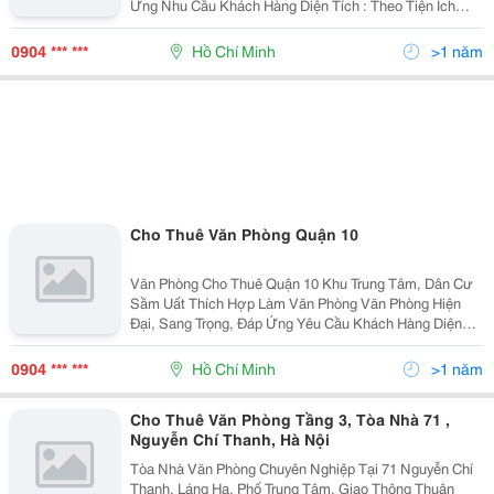
Ứng Nhu Cầu Khách Hàng Diện Tích : Theo Tiện Ích
Khách Hàng ( 20 &Ndash; 400M2) Giá Thuê : Từ 14
&Ndash; 30 Usd/M2 Đội Ngũ Nhân Viên Tư Vấn
0904 *** ***
Hồ Chí Minh
>1 năm
Cho Thuê Văn Phòng Quận 10
Văn Phòng Cho Thuê Quận 10 Khu Trung Tâm, Dân Cư
Sầm Uất Thích Hợp Làm Văn Phòng Văn Phòng Hiện
Đại, Sang Trọng, Đáp Ứng Yêu Cầu Khách Hàng Diện
Tich : Chia Theo Yêu Cầu Khách Hàng ( 50 &Ndash;
450M2 ) Giá Cho Thuê : Từ 12 &Ndash; 24 Usd/M2
0904 *** ***
Hồ Chí Minh
>1 năm
Cho Thuê Văn Phòng Tầng 3, Tòa Nhà 71 ,
Nguyễn Chí Thanh, Hà Nội
Tòa Nhà Văn Phòng Chuyên Nghiệp Tại 71 Nguyễn Chí
Thanh, Láng Hạ, Phố Trung Tâm, Giao Thông Thuận