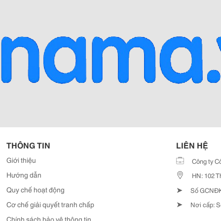
THÔNG TIN
LIÊN HỆ
Giới thiệu
Công ty C
Hướng dẫn
HN: 102 T
➤
Quy chế hoạt động
Số GCNĐKD
➤
Cơ chế giải quyết tranh chấp
Nơi cấp: S
Chính sách bảo vệ thông tin