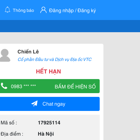
Đăng nhập / Đăng ký
Thông báo
Chiến Lê
Cổ phần Đầu tư và Dịch vụ Địa ốc VTC
HẾT HẠN
0983 *** ***
BẤM ĐỂ HIỆN SỐ
Chat ngay
Mã số :
17925114
Địa điểm :
Hà Nội