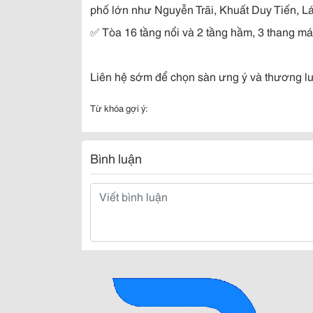
phố lớn như Nguyễn Trãi, Khuất Duy Tiến, L
✅
T
ò
a 16 t
ầ
ng nổi và 2 tầng hầm, 3 thang má
Liên hệ sớm để chọn sàn ưng ý và thương lư
Từ khóa gợi ý:
Bình luận