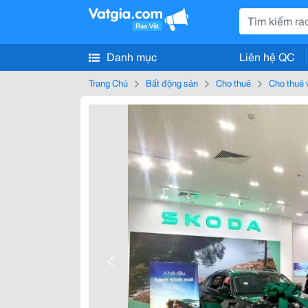
Danh mục
Liên hệ QC
Trang Chủ
Bất động sản
Cho thuê
Cho thuê 