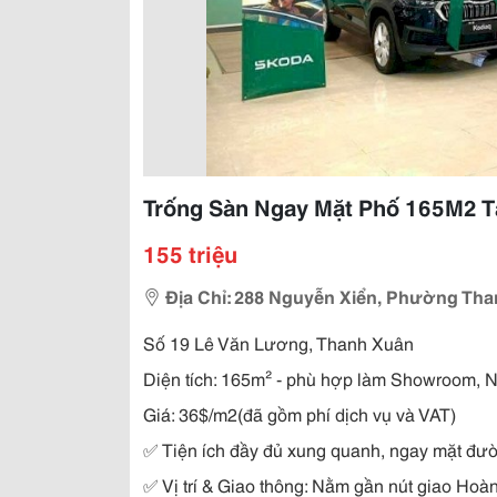
Trống Sàn Ngay Mặt Phố 165M2 Tại
155 triệu
Địa Chỉ: 288 Nguyễn Xiển, Phường Tha
Số 19 Lê Văn Lương, Thanh Xuân
Diện tích: 165m² - phù hợp làm Showroom, N
Giá: 36$/m2(đã gồm phí dịch vụ và VAT)
✅
Ti
ệ
n
í
ch đầy đủ xung quanh, ngay mặt đườ
✅
Vị trí & Giao thông: Nằm gần nút giao Hoà