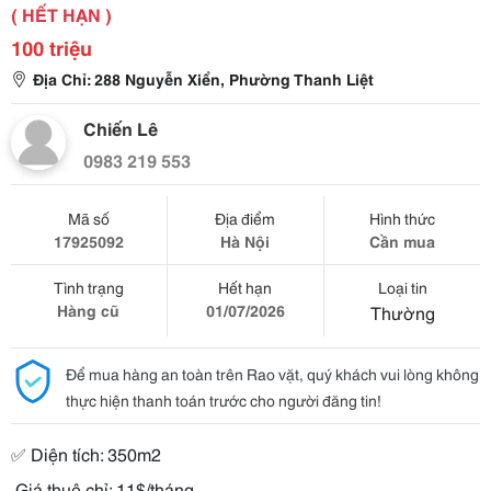
( HẾT HẠN )
100 triệu
Địa Chỉ: 288 Nguyễn Xiển, Phường Thanh Liệt
Chiến Lê
0983 219 553
Mã số
Địa điểm
Hình thức
17925092
Hà Nội
Cần mua
Tình trạng
Hết hạn
Loại tin
Hàng cũ
01/07/2026
Thường
Để mua hàng an toàn trên Rao vặt, quý khách vui lòng không
thực hiện thanh toán trước cho người đăng tin!
✅
Di
ệ
n t
í
ch: 350m2
Giá thuê chỉ: 11$/tháng