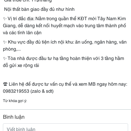
Nội thất bàn giao đầy đủ như hình
✨
Vị trí đắc địa: Nằm trong quần thể KĐT mới Tây Nam Kim
Giang, dễ dàng kết nối huyết mạch vào trung tâm thành phố
và các tỉnh lân cận
✨
Khu v
ự
c
đầ
y
đủ
ti
ệ
n
í
ch nội khu:
ă
n u
ố
ng, ng
â
n h
à
ng, văn
phòng,...
✨
T
ò
a nh
à
đượ
c
đầ
u t
ư
h
ạ
t
ầ
ng ho
à
n thi
ệ
n v
ớ
i 3 t
ầ
ng h
ầ
m
đỗ
g
ử
i xe r
ộ
ng r
ã
i
☎
Li
ê
n h
ệ
để
đượ
c t
ư
vấn cụ thể và xem MB ngay hôm nay:
0983219553 (zalo & sdt)
Từ khóa gợi ý:
Bình luận