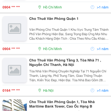
Hàng Diện Tích : Chia Theo Tiện Ích Của Khách Hàng (
Từ 30 &Ndash; 200M2 ) Giá Cho Thuê : Từ 8 &
0904 *** ***
Hồ Chí Minh
>1 năm
Cho Thuê Văn Phòng Quận 1
Văn Phòng Cho Thuê Quận 1 Khu Vực Trung Tâm Thành
Phố Văn Phòng Hiện Đại, Sang Trọng Đáp Ứng Mọi Nhu
Cầu Khách Hàng Diện Tích : Chia Theo Nhu Cầu Khách
Hàng ( Từ 40 &Ndash; 300M2 ) Giá Thuê : Từ 14
&Ndash; 30Usd/M2 Đội Ngũ Nhân Viên Tư Vấ
0904 *** ***
Hồ Chí Minh
>1 năm
Cho Thuê Văn Phòng Tầng 3, Tòa Nhà 71 ,
Nguyễn Chí Thanh, Hà Nội
Tòa Nhà Văn Phòng Chuyên Nghiệp Tại 71 Nguyễn Chí
Thanh, Láng Hạ, Phố Trung Tâm, Giao Thông Thuận
Tiện, Kiến Trúc Đẹp, Hiện Đại. Tòa Nhà Bao Gồm 28
Tầng, Trang Thiết Bị Hiện Đại, Chỗ Để Xe Thuận Tiện,
Ngân Hàng Dưới Tầng 1. Cho Thuê Các Phòng Làm Việ
0164 *** ***
Hà Nội
>1 năm
Cho Thuê Văn Phòng Quận 1, Tòa Nhà
Maritime Bank Tower, Cao Ốc Hạng B