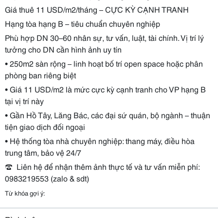
Giá thuê 11 USD/m2/tháng – CỰC KỲ CẠNH TRANH
Hạng tòa hạng B – tiêu chuẩn chuyên nghiệp
Phù hợp DN 30–60 nhân sự, tư vấn, luật, tài chính. Vị trí lý
tưởng cho DN cần hình ảnh uy tín
• 250m2 sàn rộng – linh hoạt bố trí open space hoặc phân
phòng ban riêng biệt
• Giá 11 USD/m2 là mức cực kỳ cạnh tranh cho VP hạng B
tại vị trí này
• Gần Hồ Tây, Lăng Bác, các đại sứ quán, bộ ngành – thuận
tiện giao dịch đối ngoại
• Hệ thống tòa nhà chuyên nghiệp: thang máy, điều hòa
trung tâm, bảo vệ 24/7
☎
Liên hệ để nhận thêm ảnh thực tế và tư vấn miễn
phí:
0983219553 (zalo & sdt)
Từ khóa gợi ý: