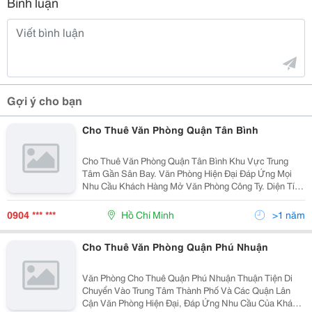
Bình luận
Gợi ý cho bạn
Cho Thuê Văn Phòng Quận Tân Bình
Cho Thuê Văn Phòng Quận Tân Bình Khu Vực Trung
Tâm Gần Sân Bay. Văn Phòng Hiện Đại Đáp Ứng Mọi
Nhu Cầu Khách Hàng Mở Văn Phòng Công Ty. Diện Tích
: Chia Theo Nhu Cầu Của Khách Hàng ( Từ 30M2 Đến
500M2 ). Giá Cho Thuê : Từ 8 Usd/M2 Đến 20 Usd
0904 *** ***
Hồ Chí Minh
>1 năm
Cho Thuê Văn Phòng Quận Phú Nhuận
Văn Phòng Cho Thuê Quận Phú Nhuận Thuận Tiện Di
Chuyển Vào Trung Tâm Thành Phố Và Các Quận Lân
Cận Văn Phòng Hiện Đại, Đáp Ứng Nhu Cầu Của Khách