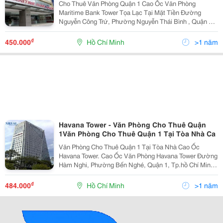
Cho Thuê Văn Phòng Quận 1 Cao Ốc Văn Phòng
Maritime Bank Tower Tọa Lạc Tại Mặt Tiền Đường
Nguyễn Công Trứ, Phường Nguyễn Thái Bình , Quận 1,
Thành Phố Hồ Chí Minh. Maritime Bank Tower Là Cao
Ốc Văn Phòng Hạng A Với Thiết Kế Thông Thoáng,
₫
450.000
Hồ Chí Minh
>1 năm
Theo Phong C
Havana Tower - Văn Phòng Cho Thuê Quận
1Văn Phòng Cho Thuê Quận 1 Tại Tòa Nhà Ca
Văn Phòng Cho Thuê Quận 1 Tại Tòa Nhà Cao Ốc
Havana Tower. Cao Ốc Văn Phòng Havana Tower Đường
Hàm Nghi, Phường Bến Nghé, Quận 1, Tp.hồ Chí Minh.
Tòa Nhà Văn Phòng Havana Tower Có Chiều Cao Gồm
22 Tầng Nổi Và 2 Tầng Hầm Với Tổng Diện Tích
₫
484.000
Hồ Chí Minh
>1 năm
15.000M2, C