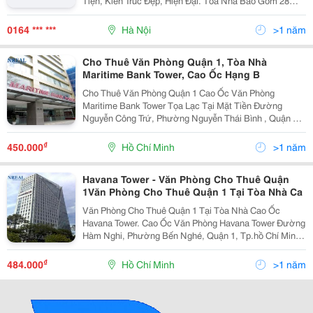
Tiện, Kiến Trúc Đẹp, Hiện Đại. Tòa Nhà Bao Gồm 28
Tầng, Trang Thiết Bị Hiện Đại, Chỗ Để Xe Thuận Tiện,
Ngân Hàng Dưới Tầng 1. Cho Thuê Các Phòng Làm Việ
0164 *** ***
Hà Nội
>1 năm
Cho Thuê Văn Phòng Quận 1, Tòa Nhà
Maritime Bank Tower, Cao Ốc Hạng B
Cho Thuê Văn Phòng Quận 1 Cao Ốc Văn Phòng
Maritime Bank Tower Tọa Lạc Tại Mặt Tiền Đường
Nguyễn Công Trứ, Phường Nguyễn Thái Bình , Quận 1,
Thành Phố Hồ Chí Minh. Maritime Bank Tower Là Cao
Ốc Văn Phòng Hạng A Với Thiết Kế Thông Thoáng,
₫
450.000
Hồ Chí Minh
>1 năm
Theo Phong C
Havana Tower - Văn Phòng Cho Thuê Quận
1Văn Phòng Cho Thuê Quận 1 Tại Tòa Nhà Ca
Văn Phòng Cho Thuê Quận 1 Tại Tòa Nhà Cao Ốc
Havana Tower. Cao Ốc Văn Phòng Havana Tower Đường
Hàm Nghi, Phường Bến Nghé, Quận 1, Tp.hồ Chí Minh.
Tòa Nhà Văn Phòng Havana Tower Có Chiều Cao Gồm
22 Tầng Nổi Và 2 Tầng Hầm Với Tổng Diện Tích
₫
484.000
Hồ Chí Minh
>1 năm
15.000M2, C