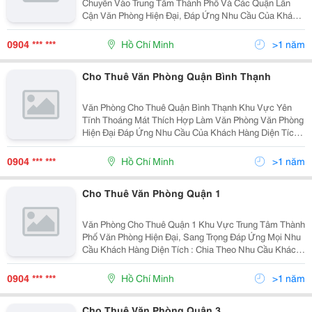
Chuyển Vào Trung Tâm Thành Phố Và Các Quận Lân
Cận Văn Phòng Hiện Đại, Đáp Ứng Nhu Cầu Của Khách
Hàng Diện Tích : Chia Theo Tiện Ích Của Khách Hàng (
Từ 30 &Ndash; 200M2 ) Giá Cho Thuê : Từ 8 &
0904 *** ***
Hồ Chí Minh
>1 năm
Cho Thuê Văn Phòng Quận Bình Thạnh
Văn Phòng Cho Thuê Quận Bình Thạnh Khu Vực Yên
Tĩnh Thoáng Mát Thích Hợp Làm Văn Phòng Văn Phòng
Hiện Đại Đáp Ứng Nhu Cầu Của Khách Hàng Diện Tích :
Chia Theo Tiện Ích Khách Hàng ( Từ 40 &Ndash; 450M2
) Giá Thuê : Từ 8 &Ndash; 22Usd/M2 Độ
0904 *** ***
Hồ Chí Minh
>1 năm
Cho Thuê Văn Phòng Quận 1
Văn Phòng Cho Thuê Quận 1 Khu Vực Trung Tâm Thành
Phố Văn Phòng Hiện Đại, Sang Trọng Đáp Ứng Mọi Nhu
Cầu Khách Hàng Diện Tích : Chia Theo Nhu Cầu Khách
Hàng ( Từ 40 &Ndash; 300M2 ) Giá Thuê : Từ 14
&Ndash; 30Usd/M2 Đội Ngũ Nhân Viên Tư Vấ
0904 *** ***
Hồ Chí Minh
>1 năm
Cho Thuê Văn Phòng Quận 3