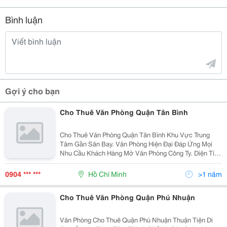
Bình luận
Gợi ý cho bạn
Cho Thuê Văn Phòng Quận Tân Bình
Cho Thuê Văn Phòng Quận Tân Bình Khu Vực Trung
Tâm Gần Sân Bay. Văn Phòng Hiện Đại Đáp Ứng Mọi
Nhu Cầu Khách Hàng Mở Văn Phòng Công Ty. Diện Tích
: Chia Theo Nhu Cầu Của Khách Hàng ( Từ 30M2 Đến
500M2 ). Giá Cho Thuê : Từ 8 Usd/M2 Đến 20 Usd
0904 *** ***
Hồ Chí Minh
>1 năm
Cho Thuê Văn Phòng Quận Phú Nhuận
Văn Phòng Cho Thuê Quận Phú Nhuận Thuận Tiện Di