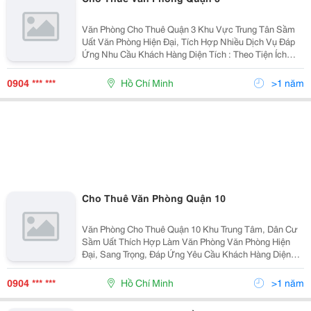
Văn Phòng Cho Thuê Quận 3 Khu Vực Trung Tân Sầm
Uất Văn Phòng Hiện Đại, Tích Hợp Nhiều Dịch Vụ Đáp
Ứng Nhu Cầu Khách Hàng Diện Tích : Theo Tiện Ích
Khách Hàng ( 20 &Ndash; 400M2) Giá Thuê : Từ 14
&Ndash; 30 Usd/M2 Đội Ngũ Nhân Viên Tư Vấn
0904 *** ***
Hồ Chí Minh
>1 năm
Cho Thuê Văn Phòng Quận 10
Văn Phòng Cho Thuê Quận 10 Khu Trung Tâm, Dân Cư
Sầm Uất Thích Hợp Làm Văn Phòng Văn Phòng Hiện
Đại, Sang Trọng, Đáp Ứng Yêu Cầu Khách Hàng Diện
Tich : Chia Theo Yêu Cầu Khách Hàng ( 50 &Ndash;
450M2 ) Giá Cho Thuê : Từ 12 &Ndash; 24 Usd/M2
0904 *** ***
Hồ Chí Minh
>1 năm