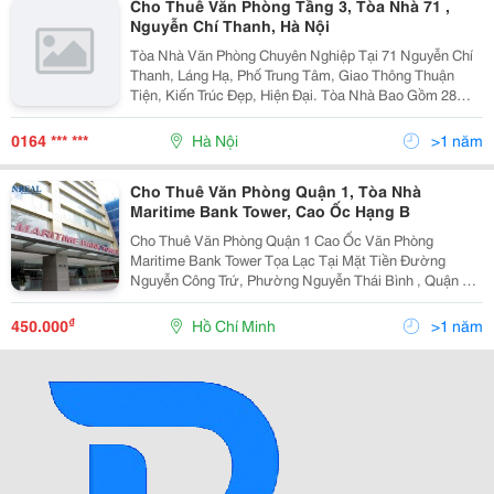
Cho Thuê Văn Phòng Tầng 3, Tòa Nhà 71 ,
Nguyễn Chí Thanh, Hà Nội
Tòa Nhà Văn Phòng Chuyên Nghiệp Tại 71 Nguyễn Chí
Thanh, Láng Hạ, Phố Trung Tâm, Giao Thông Thuận
Tiện, Kiến Trúc Đẹp, Hiện Đại. Tòa Nhà Bao Gồm 28
Tầng, Trang Thiết Bị Hiện Đại, Chỗ Để Xe Thuận Tiện,
Ngân Hàng Dưới Tầng 1. Cho Thuê Các Phòng Làm Việ
0164 *** ***
Hà Nội
>1 năm
Cho Thuê Văn Phòng Quận 1, Tòa Nhà
Maritime Bank Tower, Cao Ốc Hạng B
Cho Thuê Văn Phòng Quận 1 Cao Ốc Văn Phòng
Maritime Bank Tower Tọa Lạc Tại Mặt Tiền Đường
Nguyễn Công Trứ, Phường Nguyễn Thái Bình , Quận 1,
Thành Phố Hồ Chí Minh. Maritime Bank Tower Là Cao
Ốc Văn Phòng Hạng A Với Thiết Kế Thông Thoáng,
₫
450.000
Hồ Chí Minh
>1 năm
Theo Phong C