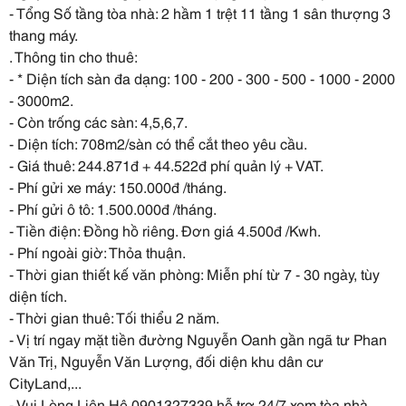
- Tổng Số tầng tòa nhà: 2 hầm 1 trệt 11 tầng 1 sân thượng 3
thang máy.
. Thông tin cho thuê:
- * Diện tích sàn đa dạng: 100 - 200 - 300 - 500 - 1000 - 2000
- 3000m2.
- Còn trống các sàn: 4,5,6,7.
- Diện tích: 708m2/sàn có thể cắt theo yêu cầu.
- Giá thuê: 244.871đ + 44.522đ phí quản lý + VAT.
- Phí gửi xe máy: 150.000đ /tháng.
- Phí gửi ô tô: 1.500.000đ /tháng.
- Tiền điện: Đồng hồ riêng. Đơn giá 4.500đ /Kwh.
- Phí ngoài giờ: Thỏa thuận.
- Thời gian thiết kế văn phòng: Miễn phí từ 7 - 30 ngày, tùy
diện tích.
- Thời gian thuê: Tối thiểu 2 năm.
- Vị trí ngay mặt tiền đường Nguyễn Oanh gần ngã tư Phan
Văn Trị, Nguyễn Văn Lượng, đối diện khu dân cư
CityLand,...
- Vui Lòng Liên Hệ 0901327339 hỗ trợ 24/7 xem tòa nhà