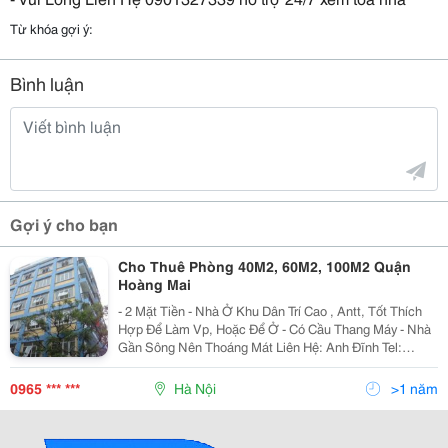
Từ khóa gợi ý:
Bình luận
Gợi ý cho bạn
Cho Thuê Phòng 40M2, 60M2, 100M2 Quận
Hoàng Mai
- 2 Mặt Tiền - Nhà Ở Khu Dân Trí Cao , Antt, Tốt Thích
Hợp Để Làm Vp, Hoặc Để Ở - Có Cầu Thang Máy - Nhà
Gần Sông Nên Thoáng Mát Liên Hệ: Anh Đĩnh Tel:
02436340475 Mobile: 0965.539.418
0965 *** ***
Hà Nội
>1 năm