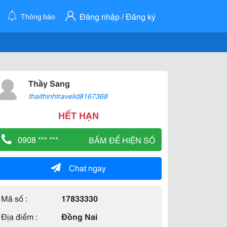
Đăng nhập / Đăng ký
Thông báo
Thầy Sang
thaithinhtravelid8167368
HẾT HẠN
0908 *** ***
BẤM ĐỂ HIỆN SỐ
Chat ngay
Mã số :
17833330
Địa điểm :
Đồng Nai