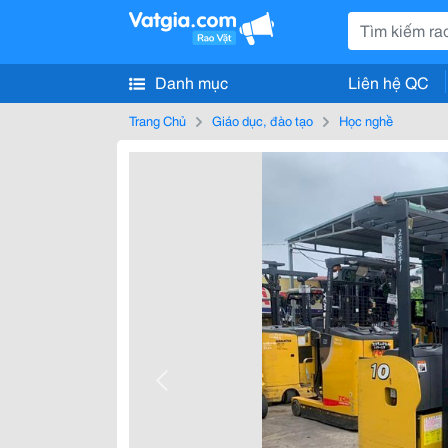
Danh mục
Liên hệ QC
Trang Chủ
Giáo dục, đào tạo
Học nghề