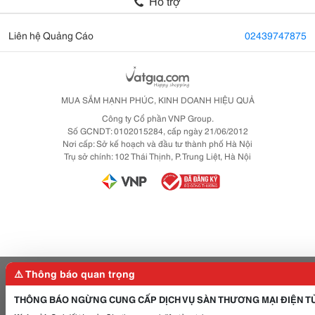
Hỗ trợ
Liên hệ Quảng Cáo
02439747875
MUA SẮM HẠNH PHÚC, KINH DOANH HIỆU QUẢ
Công ty Cổ phần VNP Group.
Số GCNDT: 0102015284, cấp ngày 21/06/2012
Nơi cấp: Sở kế hoạch và đầu tư thành phố Hà Nội
Trụ sở chính: 102 Thái Thịnh, P. Trung Liệt, Hà Nội
⚠️ Thông báo quan trọng
THÔNG BÁO NGỪNG CUNG CẤP DỊCH VỤ SÀN THƯƠNG MẠI ĐIỆN T