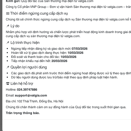
Kính gửi:
Quý đối tác của Sàn thương mại điện tử vatgia.com
Công ty Cổ phần VNP Group – Đơn vị vận hành Sàn thương mại điện tử vatgia.com – trân
📅 Thời điểm ngừng cung cấp dịch vụ
Chúng tôi sẽ chính thức ngừng cung cấp dịch vụ Sàn thương mại điện tử vatgia.com kể 
📌 Lý do
Nhằm phù hợp với định hướng và chiến lược phát triển hoạt động kinh doanh trong giai 
cung cấp dịch vụ sàn thương mại điện tử vatgia.com.
📌 Lộ trình thực hiện
Ngừng tiếp nhận đăng ký và giao dịch mới:
07/03/2026
Hoàn tất xử lý giao dịch đang thực hiện:
10/03/2026
Đối soát và thanh toán cho đối tác:
10/03/2026
Tiếp nhận khiếu nại đến hết:
20/03/2026
📌 Quyền lợi người dùng
Các giao dịch đã phát sinh trước thời điểm ngừng hoạt động được xử lý theo quy địn
Dữ liệu người dùng được lưu trữ/bảo mật theo quy định pháp luật hiện hành.
☎️ Liên hệ hỗ trợ
Hotline:
024.39747886
Email:
support@vatgia.com
Địa chỉ: 102 Thái Thịnh, Đống Đa, Hà Nội
Chúng tôi chân thành cảm ơn sự đồng hành của Quý đối tác trong suốt thời gian qua.
Trân trọng thông báo.