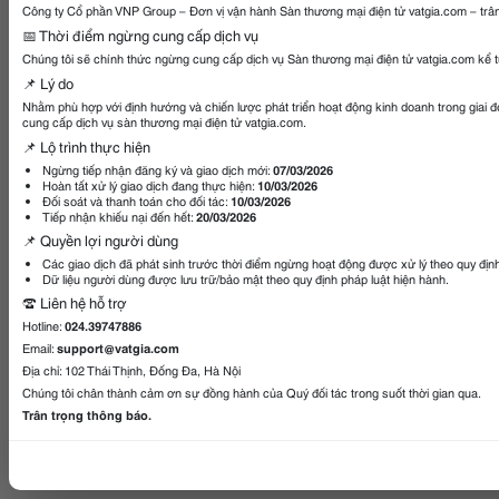
Công ty Cổ phần VNP Group – Đơn vị vận hành Sàn thương mại điện tử vatgia.com – trân
📅 Thời điểm ngừng cung cấp dịch vụ
Chúng tôi sẽ chính thức ngừng cung cấp dịch vụ Sàn thương mại điện tử vatgia.com kể 
📌 Lý do
Nhằm phù hợp với định hướng và chiến lược phát triển hoạt động kinh doanh trong giai 
cung cấp dịch vụ sàn thương mại điện tử vatgia.com.
📌 Lộ trình thực hiện
Ngừng tiếp nhận đăng ký và giao dịch mới:
07/03/2026
Hoàn tất xử lý giao dịch đang thực hiện:
10/03/2026
Đối soát và thanh toán cho đối tác:
10/03/2026
Tiếp nhận khiếu nại đến hết:
20/03/2026
📌 Quyền lợi người dùng
Các giao dịch đã phát sinh trước thời điểm ngừng hoạt động được xử lý theo quy địn
Dữ liệu người dùng được lưu trữ/bảo mật theo quy định pháp luật hiện hành.
☎️ Liên hệ hỗ trợ
Hotline:
024.39747886
Email:
support@vatgia.com
Địa chỉ: 102 Thái Thịnh, Đống Đa, Hà Nội
Chúng tôi chân thành cảm ơn sự đồng hành của Quý đối tác trong suốt thời gian qua.
Trân trọng thông báo.