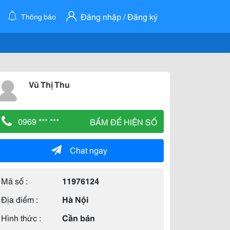
Đăng nhập / Đăng ký
Thông báo
Vũ Thị Thu
0969 *** ***
BẤM ĐỂ HIỆN SỐ
Chat ngay
Mã số :
11976124
Địa điểm :
Hà Nội
Hình thức :
Cần bán