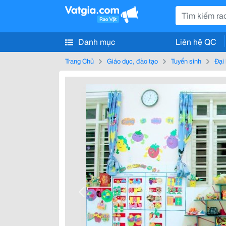
Danh mục
Liên hệ QC
Trang Chủ
Giáo dục, đào tạo
Tuyển sinh
Đại