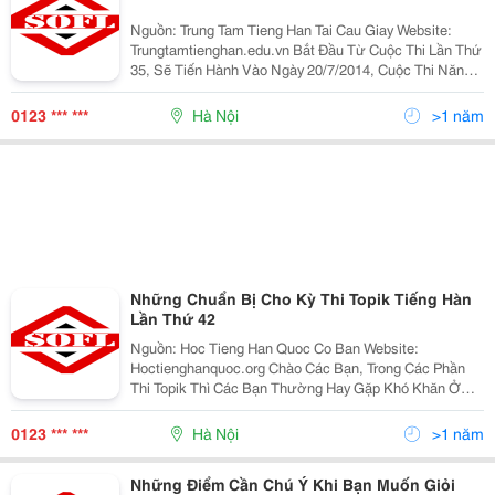
Nguồn: Trung Tam Tieng Han Tai Cau Giay Website:
Trungtamtienghan.edu.vn Bắt Đầu Từ Cuộc Thi Lần Thứ
35, Sẽ Tiến Hành Vào Ngày 20/7/2014, Cuộc Thi Năng
Lực Tiếng Hàn Topik Sẽ Bỏ Lĩnh Vực Từ Vựng- Ngữ
Pháp. Viện Giáo Dục Quốc Tế Hàn Quốc Cho Biết, Việ
0123 *** ***
Hà Nội
>1 năm
Những Chuẩn Bị Cho Kỳ Thi Topik Tiếng Hàn
Lần Thứ 42
Nguồn: Hoc Tieng Han Quoc Co Ban Website:
Hoctienghanquoc.org Chào Các Bạn, Trong Các Phần
Thi Topik Thì Các Bạn Thường Hay Gặp Khó Khăn Ở
Phần Nào Nhất? Theo Mình Nghĩ Phần Bài Đọc Có Lẽ
Khó Hơn Cả Bởi Lượng Từ Mới Nhiều, Hơn Nữa Các
0123 *** ***
Hà Nội
>1 năm
Bài Đọc Lại Khá
Những Điểm Cần Chú Ý Khi Bạn Muốn Giỏi