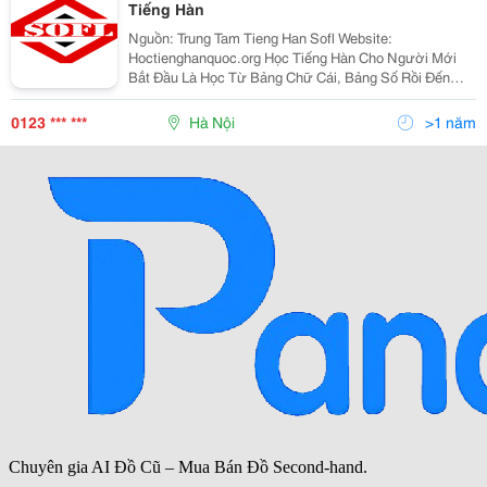
Tiếng Hàn
Nguồn: Trung Tam Tieng Han Sofl Website:
Hoctienghanquoc.org Học Tiếng Hàn Cho Người Mới
Bắt Đầu Là Học Từ Bảng Chữ Cái, Bảng Số Rồi Đến
Cách Ghép Vần, Cách Đọc Tiếng Hàn, Cách Viết Tiếng
Hàn. Ai Cũng Muốn Học Thật Chuẩn Từ Đầu Vì Sau Này
0123 *** ***
Hà Nội
>1 năm
Nếu Sau Rất