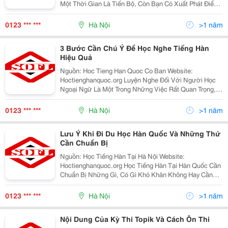
Một Thời Gian Là Tiến Bộ, Còn Bạn Có Xuất Phát Điểm
Không Tệ Nhưng Học Mãi Vẫn Giẫm Chân Tại Chỗ. Một
Số Bạn Có Điều Kiện Tốt Hơn Là Được Tiếp Xúc Trực T
0123 *** ***
Hà Nội
>1 năm
3 Bước Cần Chú Ý Để Học Nghe Tiếng Hàn
Hiệu Quả
Nguồn: Hoc Tieng Han Quoc Co Ban Website:
Hoctienghanquoc.org Luyện Nghe Đối Với Người Học
Ngoại Ngữ Là Một Trong Những Việc Rất Quan Trọng,
Việc Luyện Nghe Tốt Sẽ Giúp Cho Người Học Phát Âm
Chuẩn Hơn, Hay Hơn, Phản Xạ Giao Tiếp Nhanh Hơn.
0123 *** ***
Hà Nội
>1 năm
Tùy Thuộc
Lưu Ý Khi Đi Du Học Hàn Quốc Và Những Thứ
Cần Chuẩn Bị
Nguồn: Học Tiếng Hàn Tại Hà Nội Website:
Hoctienghanquoc.org Học Tiếng Hàn Tại Hàn Quốc Cần
Chuẩn Bị Những Gì, Có Gì Khó Khăn Không Hay Cần
Lưu Ý Những Gì, Học Phí Thế Nào Là Câu Hỏi Nhiều
Bạn Đã Hỏi Mình. Hôm Nay Mình Sẽ Giải Đáp Cho Bạn.
0123 *** ***
Hà Nội
>1 năm
1. Điều Ki
Nội Dung Của Kỳ Thi Topik Và Cách Ôn Thi