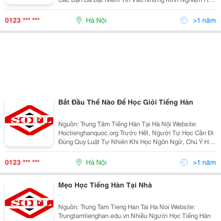
Của Mình. Như Các Bạn Đã Biết, Tầm Quan Trọng Của
Tiếng Hàn Đối Với Việt Nam Trong Việc Hội Nhập
0123 *** ***
Hà Nội
>1 năm
Bắt Đầu Thế Nào Để Học Giỏi Tiếng Hàn
Nguồn: Trung Tâm Tiếng Hàn Tại Hà Nội Website:
Hoctienghanquoc.org Trước Hết, Người Tự Học Cần Đi
Đúng Quy Luật Tự Nhiên Khi Học Ngôn Ngữ, Chú Ý Học
Nghe &Ndash; Nói &Ndash; Phát Âm, Hơn Là Chỉ Quan
Tâm Đến Nghĩa Của Từ Và Cấu Trúc Ngữ Pháp, Đặc
0123 *** ***
Hà Nội
>1 năm
Biệt
Mẹo Học Tiếng Hàn Tại Nhà
Nguồn: Trung Tam Tieng Han Tai Ha Noi Website:
Trungtamtienghan.edu.vn Nhiều Người Học Tiếng Hàn