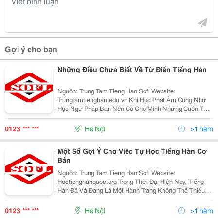
Gợi ý cho bạn
Những Điều Chưa Biết Về Từ Điển Tiếng Hàn
Nguồn: Trung Tam Tieng Han Sofl Website:
Trungtamtienghan.edu.vn Khi Học Phát Âm Cũng Như
Học Ngữ Pháp Bạn Nên Có Cho Mình Những Cuốn Từ
Điển Tổng Hợp Lại Kiến Thức Một Cách Khoa Học, Nếu
Bạn Tự Làm Được Điều Đó Thì Thật Tuyệt. Đối Với Việc
0123 *** ***
Hà Nội
>1 năm
Học Phát
Một Số Gợi Ý Cho Việc Tự Học Tiếng Hàn Cơ
Bản
Nguồn: Trung Tam Tieng Han Sofl Website:
Hoctienghanquoc.org Trong Thời Đại Hiện Nay, Tiếng
Hàn Đã Và Đang Là Một Hành Trang Không Thể Thiếu
Của Bất Kỳ Ai Muốn Phát Triển Sự Nghiệp Và Vươn
Tầm Ra Thế Giới. Nhưng Việc Học Tiếng Hàn Ở Việt
0123 *** ***
Hà Nội
>1 năm
Nam Vẫn Đang