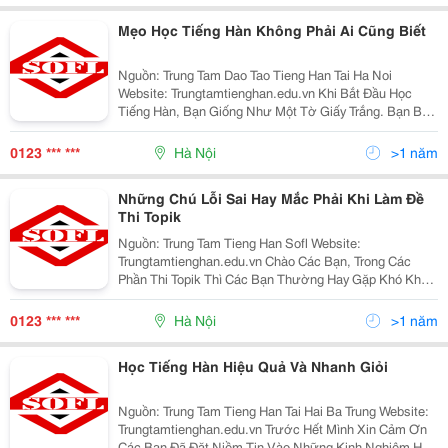
Mẹo Học Tiếng Hàn Không Phải Ai Cũng Biết
Nguồn: Trung Tam Dao Tao Tieng Han Tai Ha Noi
Website: Trungtamtienghan.edu.vn Khi Bắt Đầu Học
Tiếng Hàn, Bạn Giống Như Một Tờ Giấy Trắng. Bạn Bắt
Đầu Tiếp Cận Với Thế Giới Ngôn Ngữ Một Cách Chậm
Rãi Và Viết Lên Những Nét Chữ Đầu Tiên. &Ldquo;Tôi
0123 *** ***
Hà Nội
>1 năm
Nên
Những Chú Lỗi Sai Hay Mắc Phải Khi Làm Đề
Thi Topik
Nguồn: Trung Tam Tieng Han Sofl Website:
Trungtamtienghan.edu.vn Chào Các Bạn, Trong Các
Phần Thi Topik Thì Các Bạn Thường Hay Gặp Khó Khăn
Ở Phần Nào Nhất? Theo Mình Nghĩ Phần Bài Đọc Có Lẽ
Khó Hơn Cả Bởi Lượng Từ Mới Nhiều, Hơn Nữa Các
0123 *** ***
Hà Nội
>1 năm
Bài Đọc Lại
Học Tiếng Hàn Hiệu Quả Và Nhanh Giỏi
Nguồn: Trung Tam Tieng Han Tai Hai Ba Trung Website:
Trungtamtienghan.edu.vn Trước Hết Mình Xin Cảm Ơn
Các Bạn Đã Đặt Niềm Tin Vào Những Kinh Nghiệm Học