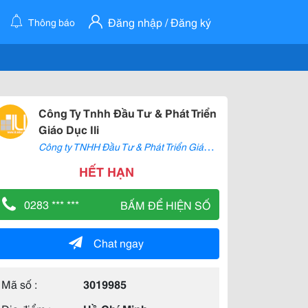
Đăng nhập / Đăng ký
Thông báo
Công Ty Tnhh Đầu Tư & Phát Triển
Giáo Dục Ili
C
ông ty TNHH Đầu Tư & Phát Triển Giáo Dục ILI
HẾT HẠN
0283 *** ***
BẤM ĐỂ HIỆN SỐ
Chat ngay
Mã số :
3019985