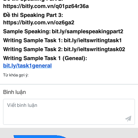
https://bitly.com.vn/q01pz64r36a
Đề thi Speaking Part 3:
https://bitly.com.vn/oz6ga2
Sample Speaking: bit.ly/samplespeakingpart2
Writing Sample Task 1: bit.ly/ieltswritingtask1
Writing Sample Task 2: bit.ly/ieltswritingtask02
Writing Sample Task 1 (Geneal):
bit.ly/task1general
Từ khóa gợi ý:
Bình luận