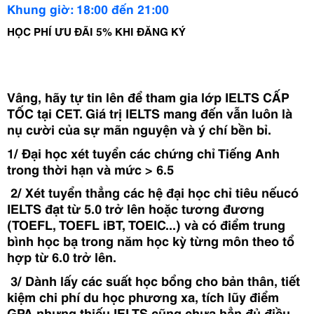
Khung giờ: 18:00 đến 21:00 
HỌC PHÍ ƯU ĐÃI 5% KHI ĐĂNG KÝ
Vâng, hãy tự tin lên để tham gia lớp IELTS CẤP 
TỐC tại CET. Giá trị IELTS mang đến vẫn luôn là 
nụ cười của sự mãn nguyện và ý chí bền bỉ.
1/ Đại học xét tuyển các chứng chỉ Tiếng Anh 
trong thời hạn và mức > 6.5
 2/ Xét tuyển thẳng các hệ đại học chỉ tiêu nếucó 
IELTS đạt từ 5.0 trở lên hoặc tương đương 
(TOEFL, TOEFL iBT, TOEIC...) và có điểm trung 
bình học bạ trong năm học kỳ từng môn theo tổ 
hợp từ 6.0 trở lên.
 3/ Dành lấy các suất học bổng cho bản thân, tiết 
kiệm chi phí du học phương xa, tích lũy điểm 
GPA nhưng thiếu IELTS cũng chưa hẳn đủ điều 