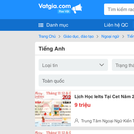
Danh mục
Liên hệ QC
Trang Chủ
Giáo dục, đào tạo
Ngoại ngữ
Tiế
Tiếng Anh
Lịch Học Ielts Tại Cet Năm
9 triệu
Trung Tâm Ngoại Ngữ Kiến 
Kỳ, Tân Phú