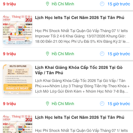
18:00 Đến 21:00 ...
9 triệu
Hồ Chí Minh
15 giờ trước
Lịch Học Ielts Tại Cet Năm 2026 Tại Tân Phú
Học Phí Shock Nhất Tại Quận Gò Vấp Tháng 07 1/ Ielts
Improver Tối 2 4 6 Khai Giảng: 13/07/2026 Khung Giờ:
18:00 Đến 21:00 Học Phí Ưu Đãi 5% Khi Đăng Ký 2/ Ielts
Basic Tối 3 5 7 Khai Giảng: 07//07/2026 Khung Giờ:
18:00 Đến 21:00 ...
9 triệu
Hồ Chí Minh
15 giờ trước
Lịch Khai Giảng Khóa Cấp Tốc 2026 Tại Gò
Vấp / Tân Phú
Lịch Khai Giảng Khóa Cấp Tốc 2026 Tại Gò Vấp / Tân
Phú ≫≫≫Nhóm Lớp 3 Tháng/ Đóng Tiền Hp Theo Khóa +
Lịch Mở Lớp Gửi Đính Kèm + Nhóm Học Nhờ 7-8 Bạn/
Lớp + Giáo Trình Ielts Có Band Điểm Lộ Trình, Sách
Nước Ngoài Bám Sát + Chia Đều 4 Kỹ...
9 triệu
Hồ Chí Minh
15 giờ trước
Lịch Học Ielts Tại Cet Năm 2026 Tại Tân Phú
Học Phí Shock Nhất Tại Quận Gò Vấp Tháng 07 1/ Ielts