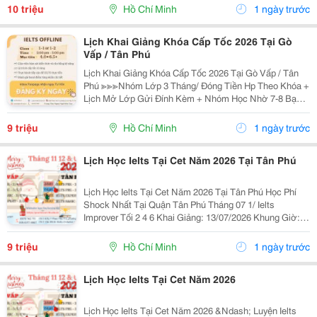
Học Thuật Ielts &Ndash; Toefl Ibt. Trung Tâm...
10 triệu
Hồ Chí Minh
1 ngày trước
Lịch Khai Giảng Khóa Cấp Tốc 2026 Tại Gò
Vấp / Tân Phú
Lịch Khai Giảng Khóa Cấp Tốc 2026 Tại Gò Vấp / Tân
Phú ≫≫≫Nhóm Lớp 3 Tháng/ Đóng Tiền Hp Theo Khóa +
Lịch Mở Lớp Gửi Đính Kèm + Nhóm Học Nhờ 7-8 Bạn/
Lớp + Giáo Trình Ielts Có Band Điểm Lộ Trình, Sách
Nước Ngoài Bám Sát + Chia Đều 4 Kỹ...
9 triệu
Hồ Chí Minh
1 ngày trước
Lịch Học Ielts Tại Cet Năm 2026 Tại Tân Phú
Lịch Học Ielts Tại Cet Năm 2026 Tại Tân Phú Học Phí
Shock Nhất Tại Quận Tân Phú Tháng 07 1/ Ielts
Improver Tối 2 4 6 Khai Giảng: 13/07/2026 Khung Giờ:
18:00 Đến 21:00 Học Phí Ưu Đãi 5% Khi Đăng Ký 2/ Ielts
Basic Tối 3 5 7 Khai...
9 triệu
Hồ Chí Minh
1 ngày trước
Lịch Học Ielts Tại Cet Năm 2026
Lịch Học Ielts Tại Cet Năm 2026 &Ndash; Luyện Ielts