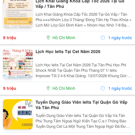
Lịch Khai Giảng Khóa Cấp Tốc 2026 Tại Gò
Vấp / Tân Phú
Lịch Khai Giảng Khóa Cấp Tốc 2026 Tại Gò Vấp / Tân
Phú ≫≫≫Nhóm Lớp 3 Tháng/ Đóng Tiền Hp Theo Khóa +
Lịch Mở Lớp Gửi Đính Kèm + Nhóm Học Nhờ 7-8 Bạn/
Lớp + Giáo Trình Ielts Có Band Điểm Lộ Trình, Sách
Nước Ngoài Bám Sát + Chia Đều 4 Kỹ...
9 triệu
Hồ Chí Minh
1 ngày trước
Lịch Học Ielts Tại Cet Năm 2026
Lịch Học Ielts Tại Cet Năm 2026 Tại Tân Phú Học Phí
Shock Nhất Tại Quận Tân Phú Tháng 07 1/ Ielts
Improver Tối 2 4 6 Khai Giảng: 13/07/2026 Khung Giờ:
18:00 Đến 21:00 Học Phí Ưu Đãi 5% Khi Đăng Ký 2/ Ielts
Basic Tối 3 5 7 Khai...
9 triệu
Hồ Chí Minh
1 ngày trước
Tuyển Dụng Giáo Viên Ielts Tại Quận Gò Vấp
Và Tân Phú
Tuyển Dụng Giáo Viên Ielts Tại Quận Gò Vấp Và Tân
Phú Trung Tâm Ngoại Ngữ Kiến Tạo C.e.t Thông Báo
Tuyển Dụng Cet Là Một Trung Tâm Ngoại Ngữ Đã Được
Thành Lập 16 Năm Chuyên Về Chương Trình Anh Văn