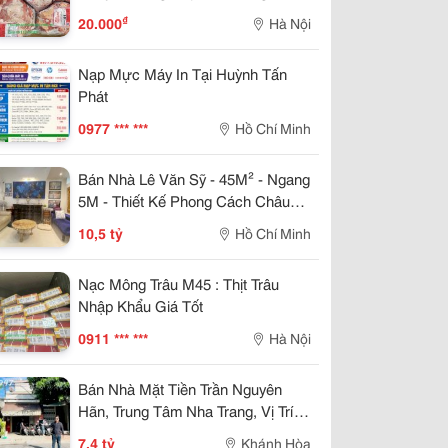
₫
20.000
Hà Nội
Nạp Mực Máy In Tại Huỳnh Tấn
Phát
0977 *** ***
Hồ Chí Minh
Bán Nhà Lê Văn Sỹ - 45M² - Ngang
5M - Thiết Kế Phong Cách Châu
Âu - 3 Pn Khép Kín - Giá 10.5 Tỷ
10,5 tỷ
Hồ Chí Minh
Nạc Mông Trâu M45 : Thịt Trâu
Nhập Khẩu Giá Tốt
0911 *** ***
Hà Nội
Bán Nhà Mặt Tiền Trần Nguyên
Hãn, Trung Tâm Nha Trang, Vị Trí
Kinh Doanh Đẹp, Giá 7,4 Tỷ
7,4 tỷ
Khánh Hòa