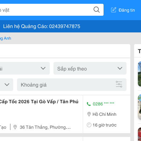
Đăng tin
Liên hệ Quảng Cáo: 02439747875
ng Anh
T
Khoảng giá
Cấp Tốc 2026 Tại Gò Vấp / Tân Phú
0286 *** ***
Hồ Chí Minh
16 giờ trước
Tạo
36 Tân Thắng, Phường