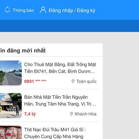
Đăng nhập / Đăng ký
Thông báo
in đăng mới nhất
Cho Thuê Mặt Bằng, Đất Trống Mặt
Tiền Đt741, Bến Cát, Bình Dương,
8.500M²
0931 *** ***
Toàn quốc
Bán Nhà Mặt Tiền Trần Nguyên
Hãn, Trung Tâm Nha Trang, Vị Trí
Kinh Doanh Đẹp, Giá 7,4 Tỷ
7,4 tỷ
Khánh Hòa
Thịt Nạc Đùi Trâu M41 Giá Sỉ :
Chuyên Cung Cấp Nhà Hàng