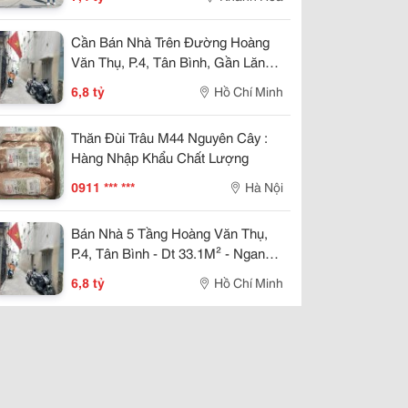
Cần Bán Nhà Trên Đường Hoàng
Văn Thụ, P.4, Tân Bình, Gần Lăng
Cha Cả - 5 Tầng Btct - Đang Cho
6,8 tỷ
Hồ Chí Minh
Thuê 15 Triệu/Tháng - Giá Mới 6.8
Tỷ
Thăn Đùi Trâu M44 Nguyên Cây :
Hàng Nhập Khẩu Chất Lượng
0911 *** ***
Hà Nội
Bán Nhà 5 Tầng Hoàng Văn Thụ,
P.4, Tân Bình - Dt 33.1M² - Ngang
5M - Giá 6.8 Tỷ
6,8 tỷ
Hồ Chí Minh