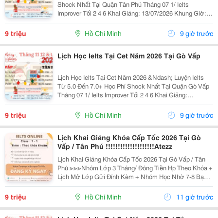
Shock Nhất Tại Quận Tân Phú Tháng 07 1/ Ielts
Improver Tối 2 4 6 Khai Giảng: 13/07/2026 Khung Giờ:
18:00 Đến 21:00 Học Phí Ưu Đãi 5% Khi Đăng Ký 2/ Ielts
Basic Tối 3 5 7 Khai...
9 triệu
Hồ Chí Minh
9 giờ trước
Lịch Học Ielts Tại Cet Năm 2026 Tại Gò Vấp
Lịch Học Ielts Tại Cet Năm 2026 &Ndash; Luyện Ielts
Từ 5.0 Đến 7.0+ Học Phí Shock Nhất Tại Quận Gò Vấp
Tháng 07 1/ Ielts Improver Tối 2 4 6 Khai Giảng:
13/07/2026 Khung Giờ: 18:00 Đến 21:00 Học Phí Ưu Đãi
5% Khi Đăng Ký 2/ Ielts...
9 triệu
Hồ Chí Minh
9 giờ trước
Lịch Khai Giảng Khóa Cấp Tốc 2026 Tại Gò
Vấp / Tân Phú !!!!!!!!!!!!!!!!!!!!Atezz
Lịch Khai Giảng Khóa Cấp Tốc 2026 Tại Gò Vấp / Tân
Phú ≫≫≫Nhóm Lớp 3 Tháng/ Đóng Tiền Hp Theo Khóa +
Lịch Mở Lớp Gửi Đính Kèm + Nhóm Học Nhờ 7-8 Bạn/
Lớp + Giáo Trình Ielts Có Band Điểm Lộ Trình, Sách
Nước Ngoài Bám Sát + Chia Đều 4 Kỹ...
9 triệu
Hồ Chí Minh
11 giờ trước