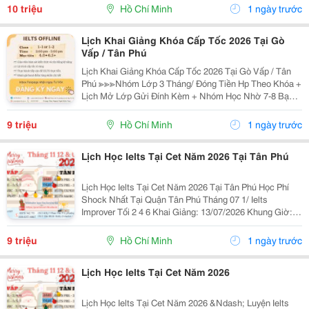
Học Thuật Ielts &Ndash; Toefl Ibt. Trung Tâm...
10 triệu
Hồ Chí Minh
1 ngày trước
Lịch Khai Giảng Khóa Cấp Tốc 2026 Tại Gò
Vấp / Tân Phú
Lịch Khai Giảng Khóa Cấp Tốc 2026 Tại Gò Vấp / Tân
Phú ≫≫≫Nhóm Lớp 3 Tháng/ Đóng Tiền Hp Theo Khóa +
Lịch Mở Lớp Gửi Đính Kèm + Nhóm Học Nhờ 7-8 Bạn/
Lớp + Giáo Trình Ielts Có Band Điểm Lộ Trình, Sách
Nước Ngoài Bám Sát + Chia Đều 4 Kỹ...
9 triệu
Hồ Chí Minh
1 ngày trước
Lịch Học Ielts Tại Cet Năm 2026 Tại Tân Phú
Lịch Học Ielts Tại Cet Năm 2026 Tại Tân Phú Học Phí
Shock Nhất Tại Quận Tân Phú Tháng 07 1/ Ielts
Improver Tối 2 4 6 Khai Giảng: 13/07/2026 Khung Giờ:
18:00 Đến 21:00 Học Phí Ưu Đãi 5% Khi Đăng Ký 2/ Ielts
Basic Tối 3 5 7 Khai...
9 triệu
Hồ Chí Minh
1 ngày trước
Lịch Học Ielts Tại Cet Năm 2026
Lịch Học Ielts Tại Cet Năm 2026 &Ndash; Luyện Ielts