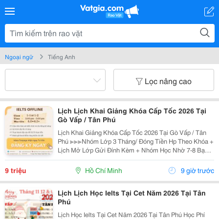
Ngoại ngữ
Tiếng Anh
Lọc nâng cao
Lịch Lịch Khai Giảng Khóa Cấp Tốc 2026 Tại
Gò Vấp / Tân Phú
Lịch Khai Giảng Khóa Cấp Tốc 2026 Tại Gò Vấp / Tân
Phú ≫≫≫Nhóm Lớp 3 Tháng/ Đóng Tiền Hp Theo Khóa +
Lịch Mở Lớp Gửi Đính Kèm + Nhóm Học Nhờ 7-8 Bạn/
Lớp + Giáo Trình Ielts Có Band Điểm Lộ Trình, Sách
Nước Ngoài Bám Sát + Chia Đều 4 Kỹ...
9 triệu
Hồ Chí Minh
9 giờ trước
Lịch Lịch Học Ielts Tại Cet Năm 2026 Tại Tân
Phú
Lịch Học Ielts Tại Cet Năm 2026 Tại Tân Phú Học Phí