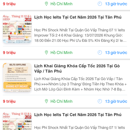
18:00 Đến 21:00 ...
9 triệu
Hồ Chí Minh
13 giờ trước
Lịch Học Ielts Tại Cet Năm 2026 Tại Tân Phú
Học Phí Shock Nhất Tại Quận Gò Vấp Tháng 07 1/ Ielts
Improver Tối 2 4 6 Khai Giảng: 13/07/2026 Khung Giờ:
18:00 Đến 21:00 Học Phí Ưu Đãi 5% Khi Đăng Ký 2/ Ielts
Basic Tối 3 5 7 Khai Giảng: 07//07/2026 Khung Giờ:
18:00 Đến 21:00 ...
9 triệu
Hồ Chí Minh
13 giờ trước
Lịch Khai Giảng Khóa Cấp Tốc 2026 Tại Gò
Vấp / Tân Phú
Lịch Khai Giảng Khóa Cấp Tốc 2026 Tại Gò Vấp / Tân
Phú ≫≫≫Nhóm Lớp 3 Tháng/ Đóng Tiền Hp Theo Khóa +
Lịch Mở Lớp Gửi Đính Kèm + Nhóm Học Nhờ 7-8 Bạn/
Lớp + Giáo Trình Ielts Có Band Điểm Lộ Trình, Sách
Nước Ngoài Bám Sát + Chia Đều 4 Kỹ...
9 triệu
Hồ Chí Minh
13 giờ trước
Lịch Học Ielts Tại Cet Năm 2026 Tại Tân Phú
Học Phí Shock Nhất Tại Quận Gò Vấp Tháng 07 1/ Ielts