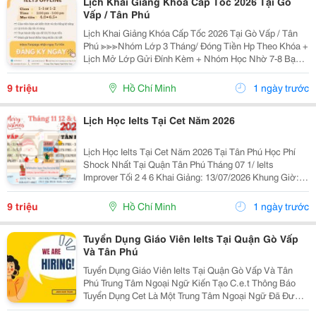
Lịch Khai Giảng Khóa Cấp Tốc 2026 Tại Gò
Vấp / Tân Phú
Lịch Khai Giảng Khóa Cấp Tốc 2026 Tại Gò Vấp / Tân
Phú ≫≫≫Nhóm Lớp 3 Tháng/ Đóng Tiền Hp Theo Khóa +
Lịch Mở Lớp Gửi Đính Kèm + Nhóm Học Nhờ 7-8 Bạn/
Lớp + Giáo Trình Ielts Có Band Điểm Lộ Trình, Sách
Nước Ngoài Bám Sát + Chia Đều 4 Kỹ...
9 triệu
Hồ Chí Minh
1 ngày trước
Lịch Học Ielts Tại Cet Năm 2026
Lịch Học Ielts Tại Cet Năm 2026 Tại Tân Phú Học Phí
Shock Nhất Tại Quận Tân Phú Tháng 07 1/ Ielts
Improver Tối 2 4 6 Khai Giảng: 13/07/2026 Khung Giờ:
18:00 Đến 21:00 Học Phí Ưu Đãi 5% Khi Đăng Ký 2/ Ielts
Basic Tối 3 5 7 Khai...
9 triệu
Hồ Chí Minh
1 ngày trước
Tuyển Dụng Giáo Viên Ielts Tại Quận Gò Vấp
Và Tân Phú
Tuyển Dụng Giáo Viên Ielts Tại Quận Gò Vấp Và Tân
Phú Trung Tâm Ngoại Ngữ Kiến Tạo C.e.t Thông Báo
Tuyển Dụng Cet Là Một Trung Tâm Ngoại Ngữ Đã Được
Thành Lập 16 Năm Chuyên Về Chương Trình Anh Văn