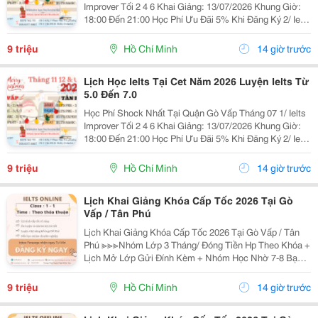
Improver Tối 2 4 6 Khai Giảng: 13/07/2026 Khung Giờ:
18:00 Đến 21:00 Học Phí Ưu Đãi 5% Khi Đăng Ký 2/ Ielts
Basic Tối 3 5 7 Khai Giảng: 07//07/2026 Khung Giờ:
18:00 Đến 21:00 ...
9 triệu
Hồ Chí Minh
14 giờ trước
Lịch Học Ielts Tại Cet Năm 2026 Luyện Ielts Từ
5.0 Đến 7.0
Học Phí Shock Nhất Tại Quận Gò Vấp Tháng 07 1/ Ielts
Improver Tối 2 4 6 Khai Giảng: 13/07/2026 Khung Giờ:
18:00 Đến 21:00 Học Phí Ưu Đãi 5% Khi Đăng Ký 2/ Ielts
Basic Tối 3 5 7 Khai Giảng: 07//07/2026 Khung Giờ:
18:00 Đến 21:00 ...
9 triệu
Hồ Chí Minh
14 giờ trước
Lịch Khai Giảng Khóa Cấp Tốc 2026 Tại Gò
Vấp / Tân Phú
Lịch Khai Giảng Khóa Cấp Tốc 2026 Tại Gò Vấp / Tân
Phú ≫≫≫Nhóm Lớp 3 Tháng/ Đóng Tiền Hp Theo Khóa +
Lịch Mở Lớp Gửi Đính Kèm + Nhóm Học Nhờ 7-8 Bạn/
Lớp + Giáo Trình Ielts Có Band Điểm Lộ Trình, Sách
Nước Ngoài Bám Sát + Chia Đều 4 Kỹ...
9 triệu
Hồ Chí Minh
14 giờ trước