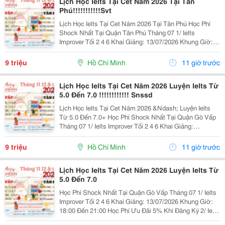
Lịch Học Ielts Tại Cet Năm 2026 Tại Tân
Phú!!!!!!!!!!!Svt
Lịch Học Ielts Tại Cet Năm 2026 Tại Tân Phú Học Phí
Shock Nhất Tại Quận Tân Phú Tháng 07 1/ Ielts
Improver Tối 2 4 6 Khai Giảng: 13/07/2026 Khung Giờ:
18:00 Đến 21:00 Học Phí Ưu Đãi 5% Khi Đăng Ký 2/ Ielts
Basic Tối 3 5 7 Khai...
9 triệu
Hồ Chí Minh
11 giờ trước
Lịch Học Ielts Tại Cet Năm 2026 Luyện Ielts Từ
5.0 Đến 7.0 !!!!!!!!!!!! Snssd
Lịch Học Ielts Tại Cet Năm 2026 &Ndash; Luyện Ielts
Từ 5.0 Đến 7.0+ Học Phí Shock Nhất Tại Quận Gò Vấp
Tháng 07 1/ Ielts Improver Tối 2 4 6 Khai Giảng:
13/07/2026 Khung Giờ: 18:00 Đến 21:00 Học Phí Ưu Đãi
5% Khi Đăng Ký 2/ Ielts...
9 triệu
Hồ Chí Minh
11 giờ trước
Lịch Học Ielts Tại Cet Năm 2026 Luyện Ielts Từ
5.0 Đến 7.0
Học Phí Shock Nhất Tại Quận Gò Vấp Tháng 07 1/ Ielts
Improver Tối 2 4 6 Khai Giảng: 13/07/2026 Khung Giờ:
18:00 Đến 21:00 Học Phí Ưu Đãi 5% Khi Đăng Ký 2/ Ielts
Basic Tối 3 5 7 Khai Giảng: 07//07/2026 Khung Giờ: