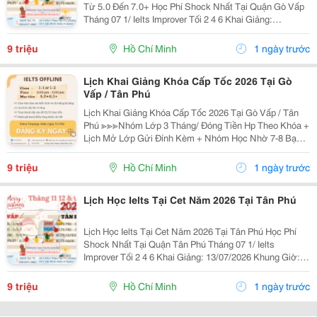
Từ 5.0 Đến 7.0+ Học Phí Shock Nhất Tại Quận Gò Vấp
Tháng 07 1/ Ielts Improver Tối 2 4 6 Khai Giảng:
13/07/2026 Khung Giờ: 18:00 Đến 21:00 Học Phí Ưu Đãi
5% Khi Đăng Ký 2/ Ielts...
9 triệu
Hồ Chí Minh
1 ngày trước
Lịch Khai Giảng Khóa Cấp Tốc 2026 Tại Gò
Vấp / Tân Phú
Lịch Khai Giảng Khóa Cấp Tốc 2026 Tại Gò Vấp / Tân
Phú ≫≫≫Nhóm Lớp 3 Tháng/ Đóng Tiền Hp Theo Khóa +
Lịch Mở Lớp Gửi Đính Kèm + Nhóm Học Nhờ 7-8 Bạn/
Lớp + Giáo Trình Ielts Có Band Điểm Lộ Trình, Sách
Nước Ngoài Bám Sát + Chia Đều 4 Kỹ...
9 triệu
Hồ Chí Minh
1 ngày trước
Lịch Học Ielts Tại Cet Năm 2026 Tại Tân Phú
Lịch Học Ielts Tại Cet Năm 2026 Tại Tân Phú Học Phí
Shock Nhất Tại Quận Tân Phú Tháng 07 1/ Ielts
Improver Tối 2 4 6 Khai Giảng: 13/07/2026 Khung Giờ:
18:00 Đến 21:00 Học Phí Ưu Đãi 5% Khi Đăng Ký 2/ Ielts
Basic Tối 3 5 7 Khai...
9 triệu
Hồ Chí Minh
1 ngày trước