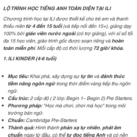
LỘ TRÌNH HỌC TIẾNG ANH TOÀN DIỆN TẠI ILI
Chương trình học tại ILI được thiết kế cho trẻ em và thanh
thiếu niên
từ 4 đến 15 tuổi
(và tiếp nối đến 15+), giảng dạy
100% bởi
giáo viên nước ngoài
(có trợ giảng), với sĩ số tối
đa 15 học viên, giáo trình gốc được soạn riêng và
hoàn
toàn miễn phí
. Mỗi cấp độ có thời lượng
72 giờ/ khóa.
1. ILI KINDER (4-6 tuổi)
Mục tiêu:
Khai phá, xây dựng sự
tự tin
và
đánh thức
tiềm năng ngôn ngữ
trong thời điểm vàng tiếp thu ngôn
ngữ.
Cấu trúc:
2 cấp độ ( 2 lớp: Begin 1– Begin 2) Pre Starters.
Phương pháp:
"Học mà chơi, chơi mà học" trong môi
trường bản ngữ.
Chuẩn:
Cambridge Pre-Starters
Thành quả:
Hình thành
phản xạ tự nhiên
,
phát âm
chuẩn
ngay từ đầu, có thể
tự đọc tiếng Anh
và có nền