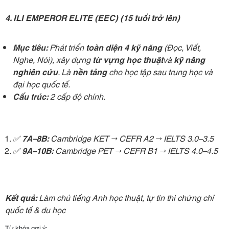
4. ILI EMPEROR ELITE (EEC) (15 tuổi trở lên)
Mục tiêu:
Phát triển
toàn diện 4 kỹ năng
(Đọc, Viết,
Nghe, Nói), xây dựng
từ vựng học thuật
và
kỹ năng
nghiên cứu
. Là
nền tảng
cho học tập sau trung học và
đại học quốc tế.
Cấu trúc:
2 cấp độ chính.
✅
7A–8B:
Cambridge KET → CEFR A2 → IELTS 3.0–3.5
✅
9A–10B:
Cambridge PET → CEFR B1 → IELTS 4.0–4.5
Kết quả:
Làm chủ tiếng Anh học thuật, tự tin thi chứng chỉ
quốc tế & du học
Từ khóa gợi ý: