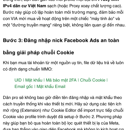
IPv4 dân cư Việt Nam
 sạch (hoặc Proxy xoay chất lượng cao). 
Bước này giúp cô lập hoàn toàn môi trường mạng, đảm bảo mỗi 
con VIA mới mua về hoạt động trên một chiếc "máy tính ảo" và 
một "đường truyền mạng" riêng biệt, không liên quan gì đến nhau.
Bước 3: Đăng nhập nick Facebook Ads an toàn 
bằng giải pháp chuỗi Cookie
Khi bạn mua tài khoản từ một nguồn uy tín, file dữ liệu trả về luôn 
có định dạng chuẩn MMO:
UID | Mật khẩu | Mã bảo mật 2FA | Chuỗi Cookie | 
Email gốc | Mật khẩu Email
Dân pro sẽ không bao giờ điền tên đăng nhập và mật khẩu theo 
cách truyền thống khi vào thiết bị mới. Hãy sử dụng các tiện ích 
mở rộng (Extension) như Cookie Editor để import trực tiếp chuỗi 
Cookie vào profile trình duyệt đã setup ở Bước 2. Phương pháp 
này giúp bạn bỏ qua hoàn toàn bộ lọc quét thiết bị lạ của Meta, 
đưa bạn thẳng vào giao diện Facebook mà không lo kích hoạt cơ 