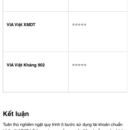
VIA Việt XMDT
⭐️⭐️⭐️⭐️⭐️
VIA Việt Kháng 902
⭐️⭐️⭐️⭐️⭐️
Kết luận
Tuân thủ nghiêm ngặt quy trình 5 bước sử dụng tài khoản chuẩn 