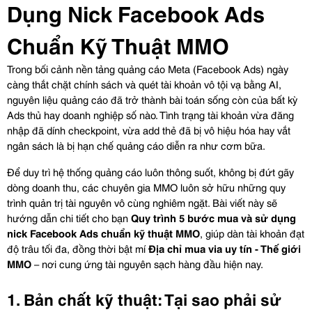
Dụng Nick Facebook Ads 
Chuẩn Kỹ Thuật MMO
Trong bối cảnh nền tảng quảng cáo Meta (Facebook Ads) ngày 
càng thắt chặt chính sách và quét tài khoản vô tội vạ bằng AI, 
nguyên liệu quảng cáo đã trở thành bài toán sống còn của bất kỳ 
Ads thủ hay doanh nghiệp số nào. Tình trạng tài khoản vừa đăng 
nhập đã dính checkpoint, vừa add thẻ đã bị vô hiệu hóa hay vắt 
ngân sách là bị hạn chế quảng cáo diễn ra như cơm bữa.
Để duy trì hệ thống quảng cáo luôn thông suốt, không bị đứt gãy 
dòng doanh thu, các chuyên gia MMO luôn sở hữu những quy 
trình quản trị tài nguyên vô cùng nghiêm ngặt. Bài viết này sẽ 
hướng dẫn chi tiết cho bạn 
Quy trình 5 bước mua và sử dụng 
nick Facebook Ads chuẩn kỹ thuật MMO
, giúp dàn tài khoản đạt 
độ trâu tối đa, đồng thời bật mí 
Địa chỉ mua via uy tín - Thế giới 
MMO
 – nơi cung ứng tài nguyên sạch hàng đầu hiện nay.
1. Bản chất kỹ thuật: Tại sao phải sử 