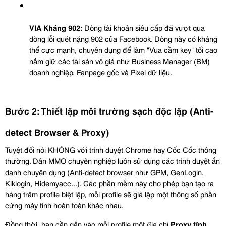
VIA Kháng 902:
 Dòng tài khoản siêu cấp đã vượt qua 
dòng lỗi quét nặng 902 của Facebook. Dòng này có kháng 
thể cực mạnh, chuyên dụng để làm "Vua cầm key" tối cao 
nắm giữ các tài sản vô giá như Business Manager (BM) 
doanh nghiệp, Fanpage gốc và Pixel dữ liệu.
Bước 2: Thiết lập môi trường sạch độc lập (Anti-
detect Browser & Proxy)
Tuyệt đối nói KHÔNG với trình duyệt Chrome hay Cốc Cốc thông 
thường. Dân MMO chuyên nghiệp luôn sử dụng các trình duyệt ẩn 
danh chuyên dụng (Anti-detect browser như GPM, GenLogin, 
Kiklogin, Hidemyacc...). Các phần mềm này cho phép bạn tạo ra 
hàng trăm profile biệt lập, mỗi profile sẽ giả lập một thông số phần 
cứng máy tính hoàn toàn khác nhau.
Đồng thời, bạn cần gắn vào mỗi profile một địa chỉ 
Proxy tĩnh 