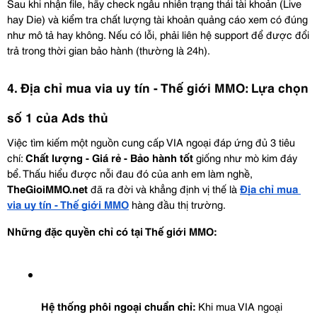
Sau khi nhận file, hãy check ngẫu nhiên trạng thái tài khoản (Live 
hay Die) và kiểm tra chất lượng tài khoản quảng cáo xem có đúng 
như mô tả hay không. Nếu có lỗi, phải liên hệ support để được đổi 
trả trong thời gian bảo hành (thường là 24h).
4. Địa chỉ mua via uy tín - Thế giới MMO: Lựa chọn 
số 1 của Ads thủ
Việc tìm kiếm một nguồn cung cấp VIA ngoại đáp ứng đủ 3 tiêu 
chí: 
Chất lượng - Giá rẻ - Bảo hành tốt
 giống như mò kim đáy 
bể. Thấu hiểu được nỗi đau đó của anh em làm nghề, 
TheGioiMMO.net
 đã ra đời và khẳng định vị thế là 
Địa chỉ mua 
via uy tín - Thế giới MMO
 hàng đầu thị trường.
Những đặc quyền chỉ có tại Thế giới MMO:
Hệ thống phôi ngoại chuẩn chỉ:
 Khi mua VIA ngoại 